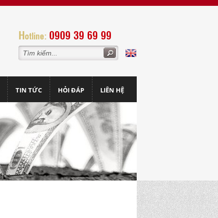
H
0909 39 69 99
otline:
TIN TỨC
HỎI ĐÁP
LIÊN HỆ