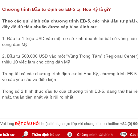
Chương trình Đầu tư Định cư EB-5 tại Hoa Kỳ là gì?
Theo các qui định của chương trình EB-5, các nhà đầu tư phải 
đây để đủ tiêu chuẩn được cấp Visa
định cư:
1. Đầu tư 1 triệu USD vào một cơ sở kinh doanh tại bất cứ vùng nào t
công dân Mỹ
2. Đầu tư 500,000 USD vào một “Vùng Trọng Tâm” (Regional Center) 
thiểu 10 việc làm cho công dân Mỹ
Trong tất cả các chương trình định cư tại Hoa Kỳ, chương trình EB-5 
về các yêu cầu và điều kiện.
Trong số 2 hình thức đầu tư của chương trình EB-5, dạng thứ hai 
nhất, thuận tiện nhất và ít rủi ro nhất.
? Vui lòng
ĐẶT CÂU HỎI
, hoặc liên lạc trực tiếp với chúng tôi qua hotline
+84 (0) 90
n luật sư
Thẩm định hồ sơ
Chứng minh tài chính
Câu 