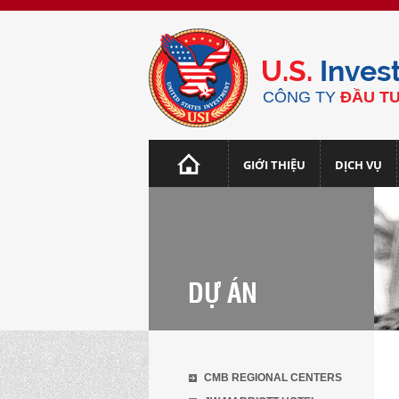
U.S.
Inves
CÔNG TY
ĐẦU TƯ
GIỚI THIỆU
DỊCH VỤ
DỰ ÁN
CMB REGIONAL CENTERS