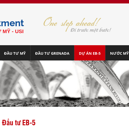
tment
 MỸ - USI
ĐẦU TƯ MỸ
ĐẦU TƯ GRENADA
DỰ ÁN EB-5
NƯỚC MỸ
Đầu tư EB-5