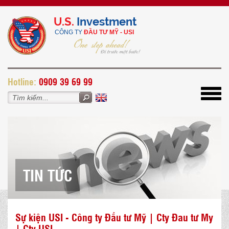
U.S.
Investment
CÔNG TY
ĐẦU TƯ MỸ - USI
H
otline:
0909 39 69 99
Toggl
navig
TIN TỨC
Sự kiện USI - Công ty Đầu tư Mỹ | Cty Đau tư My
| Cty USI