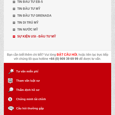
TIN ĐẦU TƯ EB-5
TIN ĐẦU TƯ MỸ
TIN ĐẦU TƯ GRENADA
TIN DI TRÚ MỸ
TIN NƯỚC MỸ
SỰ KIỆN USI - ĐẦU TƯ MỸ
Bạn cần biết thêm chi tiết? Vui lòng
ĐẶT CÂU HỎI
, hoặc liên lạc trực tiếp
với chúng tôi qua hotline
+84 (0) 909 39 69 99
để được tư vấn.
Tư vấn miễn phí
Tham vấn luật sư
Thẩm định hồ sơ
Chứng minh tài chính
Câu hỏi thường gặp