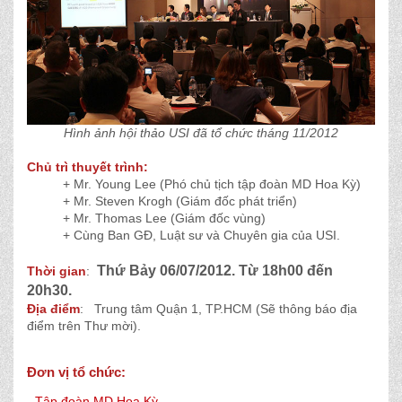
Hình ảnh hội thảo USI đã tổ chức tháng 11/2012
Chủ trì thuyết trình:
+ Mr. Young Lee (Phó chủ tịch tập đoàn MD Hoa Kỳ)
+ Mr. Steven Krogh (Giám đốc phát triển)
+ Mr. Thomas Lee (Giám đốc vùng)
+ Cùng Ban GĐ, Luật sư và Chuyên gia của USI.
Thứ Bảy 06/07/2012. Từ 18h00 đến
Thời gian
:
20h30.
Địa điểm
: Trung tâm Quận 1, TP.HCM (Sẽ thông báo địa
điểm trên Thư mời).
Đơn vị tổ chức:
-
Tập đoàn MD Hoa Kỳ