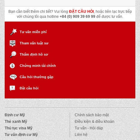
Bạn cần biết thêm chi tiết? Vui lòng
ĐẶT CÂU HỎI
, hoặc liên lạc trực tiếp
với chúng tôi qua hotline
+84 (0) 909 39 69 99
để được tư vấn.
Tư vấn miễn phí
Tham vấn luật sư
Thẩm định hồ sơ
Chứng minh tài chính
Câu hỏi thường gặp
Đặt câu hỏi
Định cư Mỹ
Chính sách bảo mật
Thẻ xanh Mỹ
Điều kiện & điều khoản
Thủ tục visa Mỹ
Tư vấn - Hỏi đáp
Tư vấn định cư Mỹ
Liên hệ