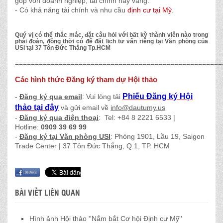
góp vốn doanh nghiệp, tài chính hay vàng.
-
Có khả năng tài chính và nhu cầu
định cư tại Mỹ
.
Quý vị có thể thắc mắc, đặt câu hỏi với bất kỳ thành viên nào trong
phái đoàn, đồng thời có để đặt lịch tư vấn riêng tại Văn phòng của
USI tại 37 Tôn Đức Thắng Tp.HCM
====================================================
Các hình thức Đăng ký tham dự Hội thảo
Phiếu Đăng ký Hội
-
Đăng ký qua email
: Vui lòng tải
thảo tại đây
và gửi email về
info@dautumy.us
-
Đăng ký qua điện thoại
: Tel: +84 8 2221 6533 |
Hotline:
0909 39 69 99
-
Đăng ký tại Văn phòng USI
: Phòng 1901, Lầu 19, Saigon
Trade Center | 37 Tôn Đức Thắng, Q.1, TP. HCM
BÀI VIẾT LIÊN QUAN
Hình ảnh Hội thảo ''Nắm bắt Cơ hội Định cư Mỹ''