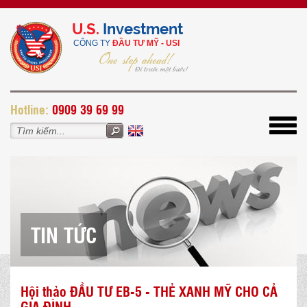
U.S.
Investment
CÔNG TY
ĐẦU TƯ MỸ - USI
H
otline:
0909 39 69 99
Toggl
navig
TIN TỨC
Hội thảo ĐẦU TƯ EB-5 - THẺ XANH MỸ CHO CẢ
GIA ĐÌNH