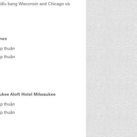
tiểu bang Wisconsin and Chicago và
ines
ấp thuận
ấp thuận
ukee Aloft Hotel Milwaukee
ấp thuận
ấp thuận