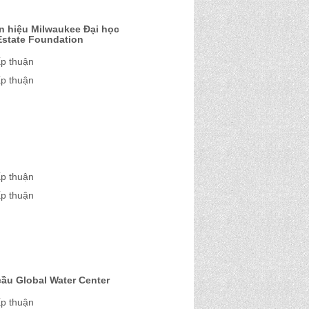
n hiệu Milwaukee Đại học
state Foundation
ấp thuận
ấp thuận
ấp thuận
ấp thuận
ầu Global Water Center
ấp thuận