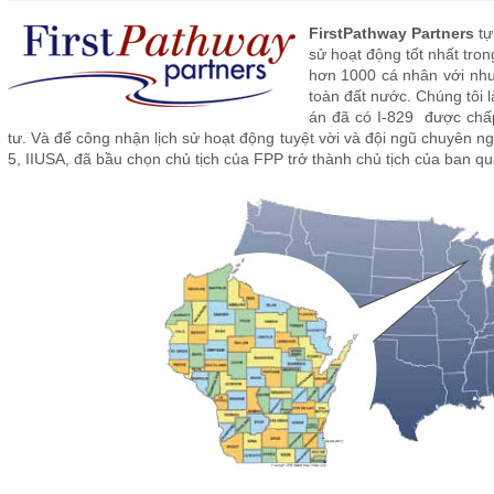
FirstPathway Partners
tự
sử hoạt động tốt nhất tro
hơn 1000 cá nhân với nh
toàn đất nước. Chúng tôi 
án đã có I-829 được chấ
tư. Và để công nhận lịch sử hoạt động tuyệt vời và đội ngũ chuyên ng
5, IIUSA, đã bầu chọn chủ tịch của FPP trở thành chủ tịch của ban qu