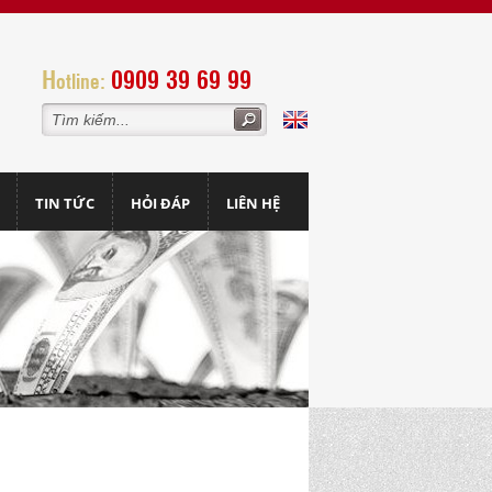
H
0909 39 69 99
otline:
TIN TỨC
HỎI ĐÁP
LIÊN HỆ