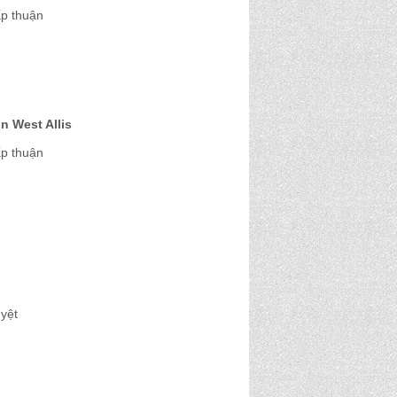
ấp thuận
 West Allis
ấp thuận
yệt