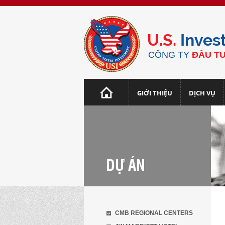
U.S.
Inves
CÔNG TY
ĐẦU TƯ
GIỚI THIỆU
DỊCH VỤ
DỰ ÁN
CMB REGIONAL CENTERS