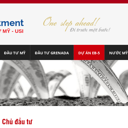
tment
 MỸ - USI
ĐẦU TƯ MỸ
ĐẦU TƯ GRENADA
DỰ ÁN EB-5
NƯỚC MỸ
Chủ đầu tư