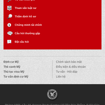
Tham vấn luật sư
Thẩm định hồ sơ
Chứng minh tài chính
Câu hỏi thường gặp
Đặt câu hỏi
Định cư Mỹ
Chính sách bảo mật
Thẻ xanh Mỹ
Điều kiện & điều khoản
Thủ tục visa Mỹ
Tư vấn - Hỏi đáp
Tư vấn định cư Mỹ
Liên hệ