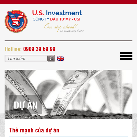
U.S.
Investment
CÔNG TY
ĐẦU TƯ MỸ - USI
H
otline:
0909 39 69 99
Toggl
navig
DỰ ÁN
Thế mạnh của dự án