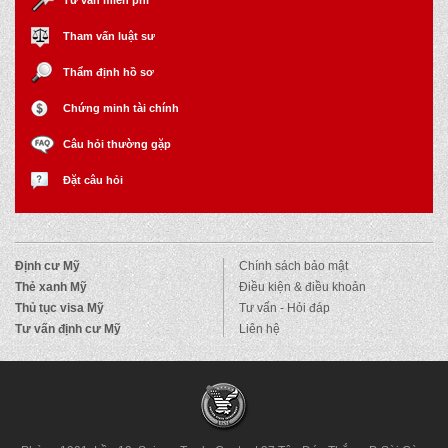
Tham vấn luật sư
Thẩm định hồ sơ
Chứng minh tài chính
Câu hỏi thường gặp
Đặt câu hỏi
Định cư Mỹ
Chính sách bảo mật
Thẻ xanh Mỹ
Điều kiện & điều khoản
Thủ tục visa Mỹ
Tư vấn - Hỏi đáp
Tư vấn định cư Mỹ
Liên hệ