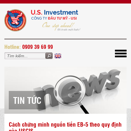
U.S.
Investment
CÔNG TY
ĐẦU TƯ MỸ - USI
H
otline:
0909 39 69 99
Toggl
navig
TIN TỨC
Cách chứng minh nguồn tiền EB-5 theo quy định
của USCIS