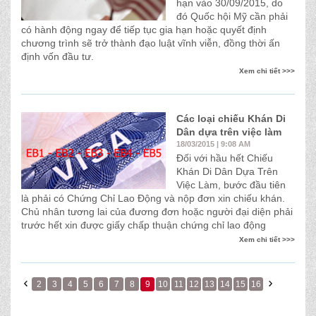
hạn vào 30/09/2015, do
đó Quốc hội Mỹ cần phải
có hành động ngay để tiếp tục gia hạn hoặc quyết định
chương trình sẽ trở thành đạo luật vĩnh viễn, đồng thời ấn
định vốn đầu tư.
Xem chi tiết >>>
Các loại chiếu Khán Di
Dân dựa trên việc làm
18/03/2015 | 9:08 AM
Đối với hầu hết Chiếu
Khán Di Dân Dựa Trên
Việc Làm, bước đầu tiên
là phải có Chứng Chỉ Lao Động và nộp đơn xin chiếu khán.
Chủ nhân tương lai của đương đơn hoặc người đại diện phải
trước hết xin được giấy chấp thuận chứng chỉ lao động
Xem chi tiết >>>
2
3
4
5
6
7
8
9
10
11
12
13
14
15
16