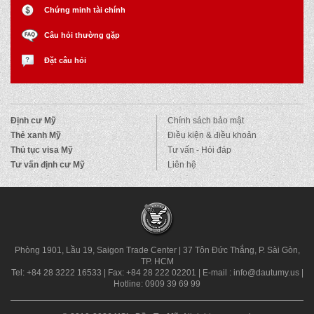
Chứng minh tài chính
Câu hỏi thường gặp
Đặt câu hỏi
Định cư Mỹ
Chính sách bảo mật
Thẻ xanh Mỹ
Điều kiện & điều khoản
Thủ tục visa Mỹ
Tư vấn - Hỏi đáp
Tư vấn định cư Mỹ
Liên hệ
Phòng 1901, Lầu 19, Saigon Trade Center
|
37 Tôn Đức Thắng, P. Sài Gòn,
TP. HCM
Tel: +84 28 3222 16533
|
Fax: +84 28 222 02201
|
E-mail : info@dautumy.us
|
Hotline: 0909 39 69 99