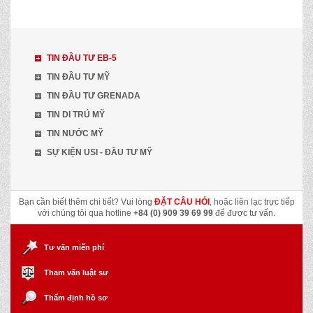
TIN ĐẦU TƯ EB-5
TIN ĐẦU TƯ MỸ
TIN ĐẦU TƯ GRENADA
TIN DI TRÚ MỸ
TIN NƯỚC MỸ
SỰ KIỆN USI - ĐẦU TƯ MỸ
Bạn cần biết thêm chi tiết? Vui lòng
ĐẶT CÂU HỎI
, hoặc liên lạc trực tiếp
với chúng tôi qua hotline
+84 (0) 909 39 69 99
để được tư vấn.
Tư vấn miễn phí
Tham vấn luật sư
Thẩm định hồ sơ