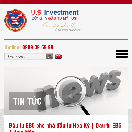
U.S.
Investment
CÔNG TY
ĐẦU TƯ MỸ - USI
H
otline:
0909 39 69 99
Toggl
navig
TIN TỨC
Đầu tư EB5 cho nhà đầu tư Hoa Kỳ | Dau tu EB5
| Visa EB5