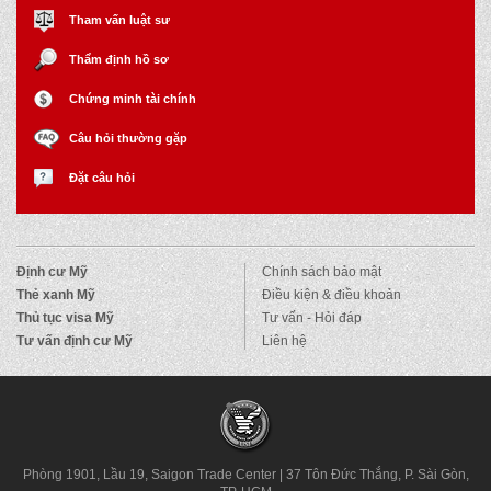
Tham vấn luật sư
Thẩm định hồ sơ
Chứng minh tài chính
Câu hỏi thường gặp
Đặt câu hỏi
Định cư Mỹ
Chính sách bảo mật
Thẻ xanh Mỹ
Điều kiện & điều khoản
Thủ tục visa Mỹ
Tư vấn - Hỏi đáp
Tư vấn định cư Mỹ
Liên hệ
Phòng 1901, Lầu 19, Saigon Trade Center
|
37 Tôn Đức Thắng, P. Sài Gòn,