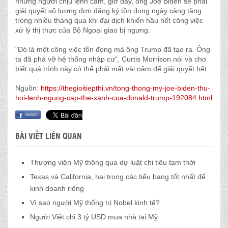
những người chịu lệnh cấm, giờ đây, ông Joe Biden sẽ phải
giải quyết số lượng đơn đăng ký tồn đọng ngày càng tăng
trong nhiều tháng qua khi đại dịch khiến hầu hết công việc
xử lý thị thực của Bộ Ngoại giao bị ngưng.
"Đó là một công việc tồn đọng mà ông Trump đã tạo ra. Ông
ta đã phá vỡ hệ thống nhập cư", Curtis Morrison nói và cho
biết quá trình này có thể phải mất vài năm để giải quyết hết.
Nguồn:
https://thegioitiepthi.vn/tong-thong-my-joe-biden-thu-
hoi-lenh-ngung-cap-the-xanh-cua-donald-trump-192084.html
BÀI VIẾT LIÊN QUAN
Thượng viện Mỹ thông qua dự luật chi tiêu tạm thời
Texas và California, hai trong các tiểu bang tốt nhất để
kinh doanh riêng
Vì sao người Mỹ thống trị Nobel kinh tế?
Người Việt chi 3 tỷ USD mua nhà tại Mỹ