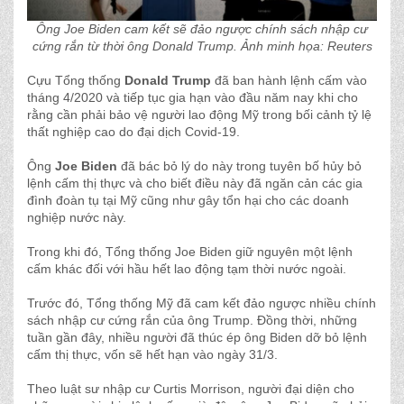
Ông Joe Biden cam kết sẽ đảo ngược chính sách nhập cư
cứng rắn từ thời ông Donald Trump. Ảnh minh họa: Reuters
Cựu Tổng thống
Donald Trump
đã ban hành lệnh cấm vào
tháng 4/2020 và tiếp tục gia hạn vào đầu năm nay khi cho
rằng cần phải bảo vệ người lao động Mỹ trong bối cảnh tỷ lệ
thất nghiệp cao do đại dịch Covid-19.
Ông
Joe Biden
đã bác bỏ lý do này trong tuyên bố hủy bỏ
lệnh cấm thị thực và cho biết điều này đã ngăn cản các gia
đình đoàn tụ tại Mỹ cũng như gây tổn hại cho các doanh
nghiệp nước này.
Trong khi đó, Tổng thống Joe Biden giữ nguyên một lệnh
cấm khác đối với hầu hết lao động tạm thời nước ngoài.
Trước đó, Tổng thống Mỹ đã cam kết đảo ngược nhiều chính
sách nhập cư cứng rắn của ông Trump. Đồng thời, những
tuần gần đây, nhiều người đã thúc ép ông Biden dỡ bỏ lệnh
cấm thị thực, vốn sẽ hết hạn vào ngày 31/3.
Theo luật sư nhập cư Curtis Morrison, người đại diện cho