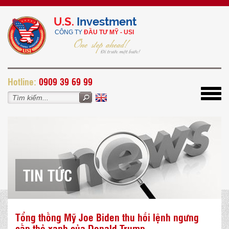
U.S.
Investment
CÔNG TY
ĐẦU TƯ MỸ - USI
H
otline:
0909 39 69 99
Toggl
navig
TIN TỨC
Tổng thống Mỹ Joe Biden thu hồi lệnh ngưng
cấp thẻ xanh của Donald Trump