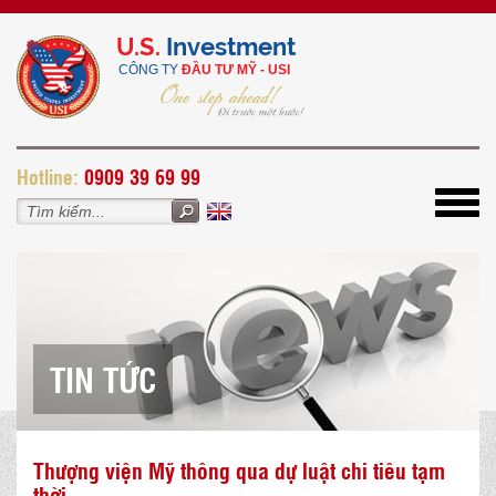
U.S.
Investment
CÔNG TY
ĐẦU TƯ MỸ - USI
H
otline:
0909 39 69 99
Toggl
navig
TIN TỨC
Thượng viện Mỹ thông qua dự luật chi tiêu tạm
thời