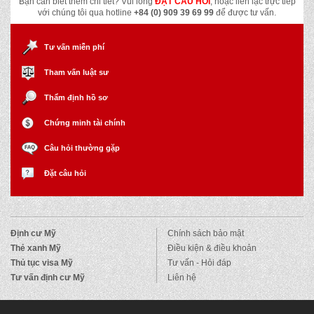
Bạn cần biết thêm chi tiết? Vui lòng
ĐẶT CÂU HỎI
, hoặc liên lạc trực tiếp
với chúng tôi qua hotline
+84 (0) 909 39 69 99
để được tư vấn.
Tư vấn miễn phí
Tham vấn luật sư
Thẩm định hồ sơ
Chứng minh tài chính
Câu hỏi thường gặp
Đặt câu hỏi
Định cư Mỹ
Chính sách bảo mật
Thẻ xanh Mỹ
Điều kiện & điều khoản
Thủ tục visa Mỹ
Tư vấn - Hỏi đáp
Tư vấn định cư Mỹ
Liên hệ