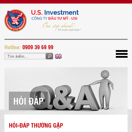
U.S.
Investment
CÔNG TY
ĐẦU TƯ MỸ - USI
H
otline:
0909 39 69 99
Toggl
navig
HỎI ĐÁP
HỎI-ĐÁP THƯỜNG GẶP