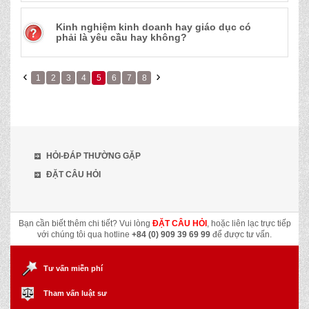
Kinh nghiệm kinh doanh hay giáo dục có
phải là yêu cầu hay không?
1
2
3
4
5
6
7
8
HỎI-ĐÁP THƯỜNG GẶP
ĐẶT CÂU HỎI
Bạn cần biết thêm chi tiết? Vui lòng
ĐẶT CÂU HỎI
, hoặc liên lạc trực tiếp
với chúng tôi qua hotline
+84 (0) 909 39 69 99
để được tư vấn.
Tư vấn miễn phí
Tham vấn luật sư