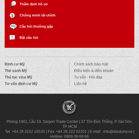
Thẩm định hồ sơ
Chứng minh tài chính
Câu hỏi thường gặp
Đặt câu hỏi
Định cư Mỹ
Chính sách bảo mật
Thẻ xanh Mỹ
Điều kiện & điều khoản
Thủ tục visa Mỹ
Tư vấn - Hỏi đáp
Tư vấn định cư Mỹ
Liên hệ
Phòng 1901, Lầu 19, Saigon Trade Center
|
37 Tôn Đức Thắng, P. Sài Gòn,
TP. HCM
Tel: +84 28 3222 16533
|
Fax: +84 28 222 02201
|
E-mail : info@dautumy.us
|
Hotline: 0909 39 69 99