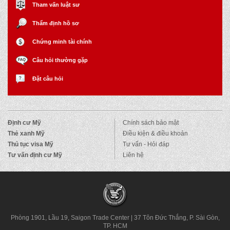
Tham vấn luật sư
Thẩm định hồ sơ
Chứng minh tài chính
Câu hỏi thường gặp
Đặt câu hỏi
Định cư Mỹ
Chính sách bảo mật
Thẻ xanh Mỹ
Điều kiện & điều khoản
Thủ tục visa Mỹ
Tư vấn - Hỏi đáp
Tư vấn định cư Mỹ
Liên hệ
Phòng 1901, Lầu 19, Saigon Trade Center
|
37 Tôn Đức Thắng, P. Sài Gòn,
TP. HCM