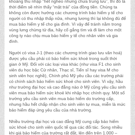
khoảng thu nhập “hết nghèo nhưng chưa trung lưu”, thì đó là
thời điểm sẽ nhìn thấy “mặt trái” của đồng tiền. Chúng ta
không còn được hưởng các chương trình bảo hiểm y tế cho
người có thu nhập thấp nữa, nhưng lương thì lại không đủ để
mua bảo hiểm y tế cho gia đình. Vì vậy để tránh nằm trong
vùng lưng chừng tử địa, hãy cố gắng tìm và đi làm cho một
công ty nào chịu mua bảo hiểm y tế cho nhân viên và gia
đình.
Người có visa J-1 (theo các chương trình giao lưu văn hoá)
được yêu cầu phải có bảo hiểm sức khoẻ trong suốt thời
gian ở Mỹ. Đối với các loại visa khác (như visa F1 cho sinh
viên du học bậc Cử nhân, Thạc sĩ, Tiến sĩ hay visa M cho
sinh viên học nghề), Chính phủ Mỹ yêu cầu các trường phải
có chính sách bảo hiểm sức khoẻ cho sinh viên. Vì vậy, hầu
như trường đại học và cao đẳng nào ở Mỹ cũng yêu cầu sinh
viên mua bảo hiểm sức khoẻ khi nhập học chính quy. Một số
trường yêu cầu sinh viên mua bảo hiểm do trường cấp,
nhưng hầu hết chấp nhận cho sinh viên tự mua, miễn là mức
bảo hiểm đáp ứng yêu cầu của nhà trường.
Nhiều trường đại học và cao đẳng Mỹ cung cấp bảo hiểm
sức khoẻ cho sinh viên quốc tế qua các đối tác. Song nhiều
khi giá bảo hiểm của trường rất đắt, lên đến trên 1.000 –