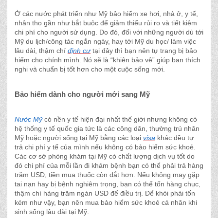
Ở các nước phát triển như Mỹ bảo hiểm xe hơi, nhà ở, y tế,
nhân thọ gần như bắt buộc để giảm thiểu rủi ro và tiết kiệm
chi phí cho người sử dụng. Do đó, đối với những người dù tới
Mỹ du lịch/công tác ngắn ngày, hay tới Mỹ du học/ làm việc
lâu dài, thậm chí
định cư
tại đây thì bạn nên tự trang bị bảo
hiểm cho chính mình. Nó sẽ là “khiên bảo vệ” giúp bạn thích
nghi và chuẩn bị tốt hơn cho một cuộc sống mới.
Bảo hiểm dành cho người mới sang Mỹ
Nước Mỹ
có nền y tế hiện đại nhất thế giới nhưng không có
hệ thống y tế quốc gia tức là các công dân, thường trú nhân
Mỹ hoặc người sống tại Mỹ bằng các loại
visa
khác đều tự
trả chi phí y tế của mình nếu không có bảo hiểm sức khoẻ.
Các cơ sở phòng khám tại Mỹ có chất lượng dịch vụ tốt do
đó chi phí của mỗi lần đi khám bệnh bạn có thể phải trả hàng
trăm USD, tiền mua thuốc còn đắt hơn. Nếu không may gặp
tai nạn hay bị bệnh nghiêm trọng, bạn có thể tốn hàng chục,
thậm chí hàng trăm ngàn USD để điều trị. Để khỏi phải tốn
kém như vậy, bạn nên mua bảo hiểm sức khoẻ cá nhân khi
sinh sống lâu dài tại Mỹ.