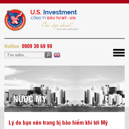
U.S.
Investment
CÔNG TY
ĐẦU TƯ MỸ - USI
H
otline:
0909 39 69 99
Toggl
navig
NƯỚC MỸ
Lý do bạn nên trang bị bảo hiểm khi tới Mỹ