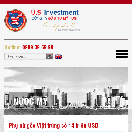
U.S.
Investment
CÔNG TY
ĐẦU TƯ MỸ - USI
H
otline:
0909 39 69 99
Toggl
navig
NƯỚC MỸ
Phụ nữ gốc Việt trúng số 14 triệu USD