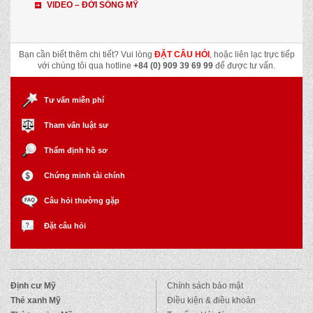
VIDEO – ĐỜI SỐNG MỸ
Bạn cần biết thêm chi tiết? Vui lòng
ĐẶT CÂU HỎI
, hoặc liên lạc trực tiếp
với chúng tôi qua hotline
+84 (0) 909 39 69 99
để được tư vấn.
Tư vấn miễn phí
Tham vấn luật sư
Thẩm định hồ sơ
Chứng minh tài chính
Câu hỏi thường gặp
Đặt câu hỏi
Định cư Mỹ
Chính sách bảo mật
Thẻ xanh Mỹ
Điều kiện & điều khoản