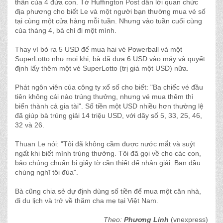
thân của 4 đứa con. Tờ Huffington Post dẫn lời quan chức
địa phương cho biết Le và một người bạn thường mua vé số
tại cùng một cửa hàng mỗi tuần. Nhưng vào tuần cuối cùng
của tháng 4, bà chỉ đi một mình.
Thay vì bỏ ra 5 USD để mua hai vé Powerball và một
SuperLotto như mọi khi, bà đã đưa 6 USD vào máy và quyết
định lấy thêm một vé SuperLotto (trị giá một USD) nữa.
Phát ngôn viên của công ty xổ số cho biết: "Ba chiếc vé đầu
tiên không cái nào trúng thưởng, nhưng vé mua thêm thì
biến thành cả gia tài". Số tiền một USD nhiều hơn thường lệ
đã giúp bà trúng giải 14 triệu USD, với dãy số 5, 33, 25, 46,
32 và 26.
Thuan Le nói: "Tôi đã không cầm được nước mắt và suýt
ngất khi biết mình trúng thưởng. Tôi đã gọi về cho các con,
bảo chúng chuẩn bị giấy tờ cần thiết để nhận giải. Ban đầu
chúng nghĩ tôi đùa".
Bà cũng chia sẻ dự định dùng số tiền để mua một căn nhà,
đi du lịch và trở về thăm cha mẹ tại Việt Nam.
Theo:
Phương Linh
(vnexpress)