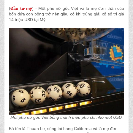
(
Đầu tư mỹ
) - Một phụ nữ gốc Việt và là mẹ đơn thân của
bốn đứa con bỗng trở nên giàu có khi trúng giải xổ số trị giá
14 triệu USD tại Mỹ.
Một phụ nữ gốc Việt bỗng thành triệu phú chỉ nhờ một USD.
Bà tên là Thuan Le, sống tại bang California và là mẹ đơn