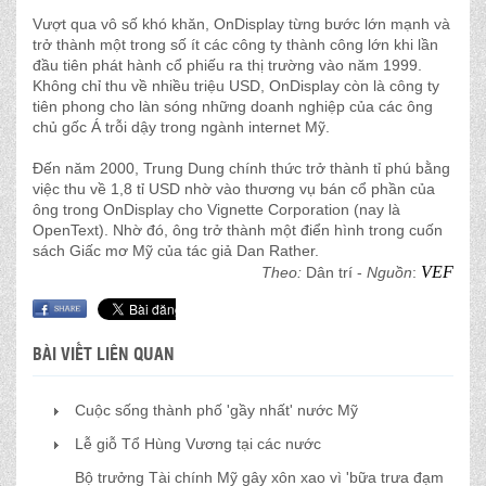
Vượt qua vô số khó khăn, OnDisplay từng bước lớn mạnh và
trở thành một trong số ít các công ty thành công lớn khi lần
đầu tiên phát hành cổ phiếu ra thị trường vào năm 1999.
Không chỉ thu về nhiều triệu USD, OnDisplay còn là công ty
tiên phong cho làn sóng những doanh nghiệp của các ông
chủ gốc Á trỗi dậy trong ngành internet Mỹ.
Đến năm 2000, Trung Dung chính thức trở thành tỉ phú bằng
việc thu về 1,8 tỉ USD nhờ vào thương vụ bán cổ phần của
ông trong OnDisplay cho Vignette Corporation (nay là
OpenText). Nhờ đó, ông trở thành một điển hình trong cuốn
sách Giấc mơ Mỹ của tác giả Dan Rather.
VEF
Theo:
Dân trí -
Nguồn
:
BÀI VIẾT LIÊN QUAN
Cuộc sống thành phố 'gầy nhất' nước Mỹ
Lễ giỗ Tổ Hùng Vương tại các nước
Bộ trưởng Tài chính Mỹ gây xôn xao vì 'bữa trưa đạm