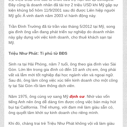
Đây cũng là doanh nhân đã tài trợ 2 triệu USD khi Mỹ gặp sự
kiện khủng bố hôm 11/9/2001 sau đó được Liên hiệp người
Mỹ gốc Á vinh danh năm 2003 vì hành động này.
Trần Đình Trường đã từ trần vào tháng 5/2012 tại Mỹ, song
gia đình ông vẫn đang phát triển sự nghiệp do doanh nhân
này gây dựng với việc kinh doanh, cho thuê khách sạn tại
Mỹ.
Triệu Như Phát: Tỉ phú từ BĐS
Sinh ra tại Hải Phòng, năm 7 tuổi, ông theo gia đình vào Sài
Gòn. Lớn lên trong gia đình có đến 10 anh chị em, ông phải
vất vả lắm mới tốt nghiệp đại học ngành văn và ngoại ngữ.
Sau đó, ông làm công việc xúc tiến kinh doanh cho một công
ty tại Sài Gòn rồi làm thông dịch viên.
Năm 1975, ông cùng vợ sang Mỹ
định cư
. Nhờ vào vốn
tiếng Anh nên ông dễ dàng tìm được công việc bán máy hút
bụi tại California. Thế nhưng, với đam mê làm giàu sẵn có,
ông quyết tâm khởi sự kinh doanh cho riêng mình.
Khi đó, chàng trai trẻ Triệu Như Phát không vội vã làm giàu