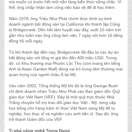
mà muốn có trước hết một nền tảng kiến thức vững chắc. Vì
thế, ông chấp nhận làm công việc bảo vệ để đi học thêm.
Năm 1978, ông Triệu Như Phát chính thức khởi sự kinh
doanh ngành bất động sản tại California khi thành lập Công
ty Bridgecreek. Dồn hết tâm huyết vào đây, suốt 10 năm trời
gần như tuần nào ông cũng làm việc 7 ngày với hơn 16 tiếng
đồng hồ mỗi ngày.
Từ khi thành lập đến nay, Bridgecreek đã đầu tư các dự án
bất động sản với tổng trị giá lên đến 400 triệu USD. Trong
đó, có Khu thương mại Phước Lộc Thọ (còn mang tên tiếng
Anh là Asian Garden Mall) đóng vai trò trung tâm thương mại
quan trọng của người châu Á tại Mỹ.
Vào năm 2002, Tổng thống Mỹ khi đó là ông George Bush
chỉ định doanh nhân Triệu Như Phát vào Ban giám đốc Quỹ
giáo dục Việt Nam (VEF). Đây là một quỹ trực thuộc Nhà
Trắng chuyên hỗ trợ trao đổi giáo dục Việt - Mỹ, từng cấp
học bổng cho hàng trăm trí thức Việt Nam sang Mỹ để tu
nghiệp, học thạc sĩ và nghiên cứu sinh tiến sĩ. Sau đó, ông
trở thành Giám đốc của VEF.
Tỉ phú công nghệ Trung Dung