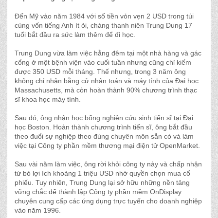
Đến Mỹ vào năm 1984 với số tiền vỏn vẹn 2 USD trong túi
cùng vốn tiếng Anh ít ỏi, chàng thanh niên Trung Dung 17
tuổi bắt đầu ra sức làm thêm để đi học.
Trung Dung vừa làm việc hằng đêm tại một nhà hàng và gác
cổng ở một bệnh viện vào cuối tuần nhưng cũng chỉ kiếm
được 350 USD mỗi tháng. Thế nhưng, trong 3 năm ông
không chỉ nhận bằng cử nhân toán và máy tính của Đại học
Massachusetts, mà còn hoàn thành 90% chương trình thạc
sĩ khoa học máy tính.
Sau đó, ông nhận học bổng nghiên cứu sinh tiến sĩ tại Đại
học Boston. Hoàn thành chương trình tiến sĩ, ông bắt đầu
theo đuổi sự nghiệp theo đúng chuyên môn sẵn có và làm
việc tại Công ty phần mềm thương mại điện tử OpenMarket.
Sau vài năm làm việc, ông rời khỏi công ty này và chấp nhận
từ bỏ lợi ích khoảng 1 triệu USD nhờ quyền chọn mua cổ
phiếu. Tuy nhiên, Trung Dung lại sở hữu những nền tảng
vững chắc để thành lập Công ty phần mềm OnDisplay
chuyên cung cấp các ứng dụng trực tuyến cho doanh nghiệp
vào năm 1996.