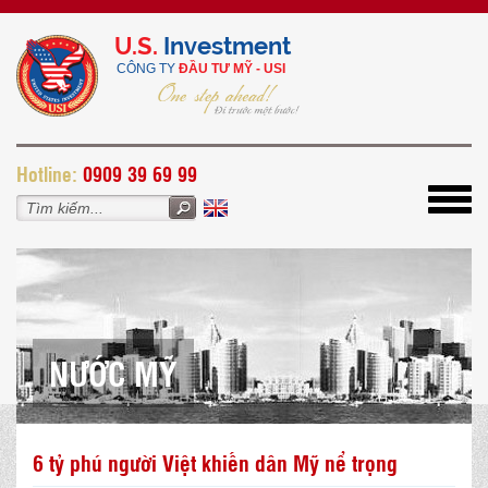
U.S.
Investment
CÔNG TY
ĐẦU TƯ MỸ - USI
H
otline:
0909 39 69 99
Toggl
navig
NƯỚC MỸ
6 tỷ phú người Việt khiến dân Mỹ nể trọng