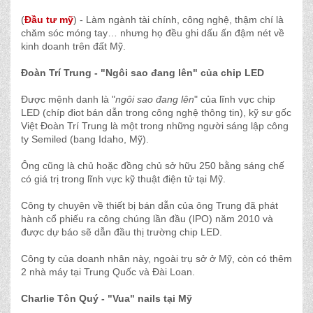
(
Đầu tư mỹ
) - Làm ngành tài chính, công nghệ, thậm chí là
chăm sóc móng tay… nhưng họ đều ghi dấu ấn đậm nét về
kinh doanh trên đất Mỹ.
Đoàn Trí Trung - "Ngôi sao đang lên" của chip LED
Được mệnh danh là "
ngôi sao đang lên
" của lĩnh vực chip
LED (chíp điot bán dẫn trong công nghệ thông tin), kỹ sư gốc
Việt Đoàn Trí Trung là một trong những người sáng lập công
ty Semiled (bang Idaho, Mỹ).
Ông cũng là chủ hoặc đồng chủ sở hữu 250 bằng sáng chế
có giá trị trong lĩnh vực kỹ thuật điện tử tại Mỹ.
Công ty chuyên về thiết bị bán dẫn của ông Trung đã phát
hành cổ phiếu ra công chúng lần đầu (IPO) năm 2010 và
được dự báo sẽ dẫn đầu thị trường chip LED.
Công ty của doanh nhân này, ngoài trụ sở ở Mỹ, còn có thêm
2 nhà máy tại Trung Quốc và Đài Loan.
Charlie Tôn Quý - "Vua" nails tại Mỹ