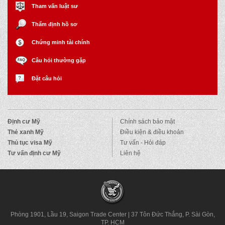
Tham vấn luật sư
Thẩm định hồ sơ
Chứng minh tài chính
Câu hỏi thường gặp
Đặt câu hỏi
Định cư Mỹ
Chính sách bảo mật
Thẻ xanh Mỹ
Điều kiện & điều khoản
Thủ tục visa Mỹ
Tư vấn - Hỏi đáp
Tư vấn định cư Mỹ
Liên hệ
Phòng 1901, Lầu 19, Saigon Trade Center
|
37 Tôn Đức Thắng, P. Sài Gòn,
TP. HCM