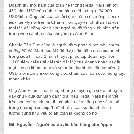
Doanh thu mỗi năm của toàn hệ thống Regal Nails lên tới
450 triệu USD nếu tính trung bình mỗi tháng là 34.000
USD/tiệm. Ông chủ của chuỗi tiệm chăm sóc móng "
hái ra
tiền
" tại Mỹ nói trên là Charlie Tôn Quý - một nhân vật với
mái tóc dài bồng bềnh như nghệ sĩ, đã từng xuất hiện trên
trang web cá nhân của chuyên gia Alan Phan.
Charlie Tôn Quý cũng là người đàm phán được với "
người
khổng lồ
" WalMart của Mỹ để được đặt tiệm nails của mình
trong siêu thị, sau 2 năm thuyết phục tập đoàn này. Hơn
1.100 tiệm nails trải dài trên đất Mỹ của doanh nhân này là
một con số không nhỏ và với mức doanh thu lên tới nửa tỷ
USD mỗi năm chỉ với công việc chăm sóc, sơn sửa móng tay,
móng chân.
Ông Alan Phan - một trong những chuyên gia với phát ngôn
gây chú ý của dư luận đánh giá, nếu Regal Nails niêm yết
trên sàn chứng khoán, thì cổ phiếu của hãng này sẽ là một
trong những bluechip "hot" nhất vì con số doanh thu ấn
tượng cũng như yếu tố an toàn là không có nợ.
Bill Nguyễn - Người có duyên bán hàng cho Apple