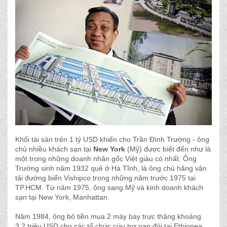
Khối tài sản trên 1 tỷ USD khiến cho Trần Đình Trường - ông
chủ nhiều khách sạn tại
New York
(Mỹ) được biết đến như là
một trong những doanh nhân gốc Việt giàu có nhất. Ông
Trường sinh năm 1932 quê ở Hà Tĩnh, là ông chủ hãng vận
tải đường biển Vishipco trong những năm trước 1975 tại
TP.HCM. Từ năm 1975, ông sang Mỹ và kinh doanh khách
sạn tại New York, Manhattan.
Năm 1984, ông bỏ tiền mua 2 máy bay trực thăng khoảng
3,2 triệu USD cho các tổ chức cứu trợ nạn đói tại Ethiopea.