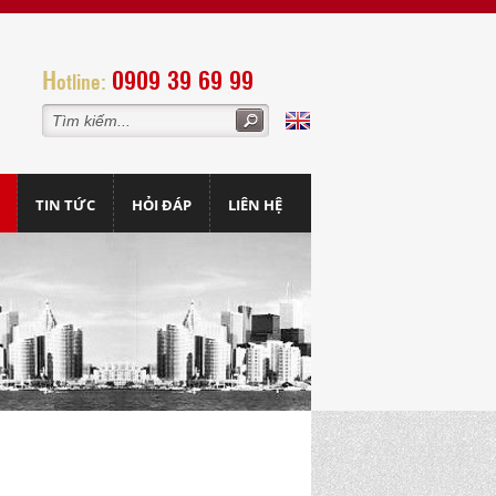
H
0909 39 69 99
otline:
TIN TỨC
HỎI ĐÁP
LIÊN HỆ