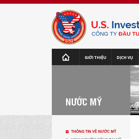
U.S.
Inves
CÔNG TY
ĐẦU TƯ
GIỚI THIỆU
DỊCH VỤ
NƯỚC MỸ
THÔNG TIN VỀ NƯỚC MỸ