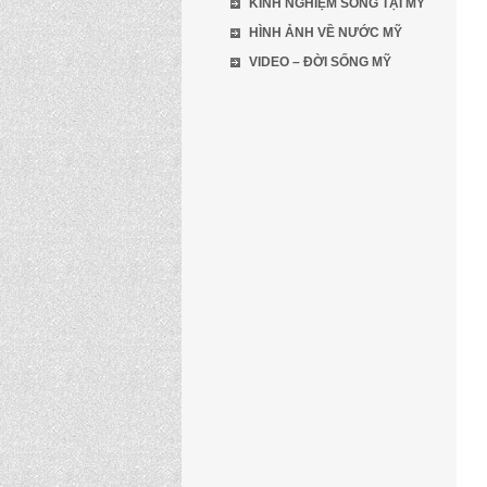
KINH NGHIỆM SỐNG TẠI MỸ
HÌNH ẢNH VỀ NƯỚC MỸ
VIDEO – ĐỜI SỐNG MỸ