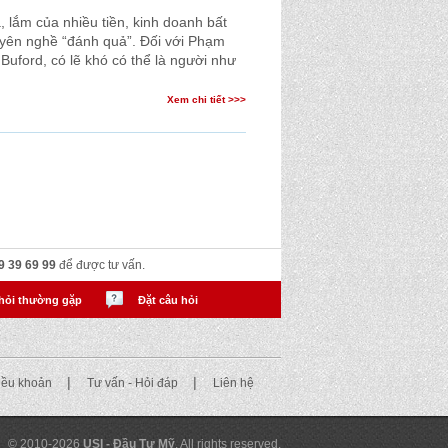
, lắm của nhiều tiền, kinh doanh bất
uyên nghề “đánh quả”. Đối với Phạm
Buford, có lẽ khó có thể là người như
Xem chi tiết >>>
9 39 69 99
để được tư vấn.
hỏi thường gặp
Đặt câu hỏi
|
|
điều khoản
Tư vấn - Hỏi đáp
Liên hệ
© 2010-2026
USI - Đầu Tư Mỹ
. All rights reserved.