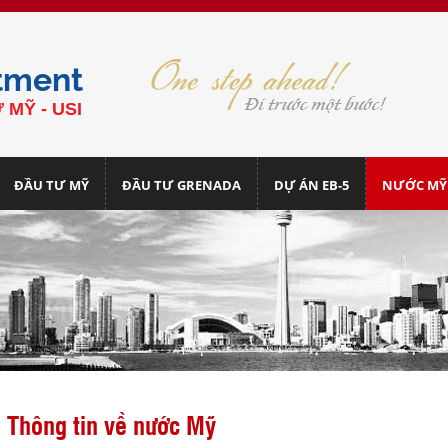
tment
 MỸ - USI
ĐẦU TƯ MỸ
ĐẦU TƯ GRENADA
DỰ ÁN EB-5
NƯỚC MỸ
Thông tin về nước Mỹ