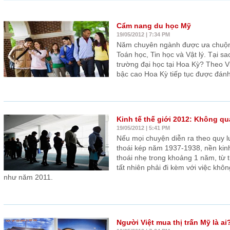
Cẩm nang du học Mỹ
19/05/2012 | 7:34 PM
Năm chuyên ngành được ưa chuộng
Toán học, Tin học và Vật lý. Tại sa
trường đại học tại Hoa Kỳ? Theo V
bậc cao Hoa Kỳ tiếp tục được đánh 
Kinh tế thế giới 2012: Không quá
19/05/2012 | 5:41 PM
Nếu mọi chuyện diễn ra theo quy lu
thoái kép năm 1937-1938, nền kinh
thoái nhẹ trong khoảng 1 năm, từ
tất nhiên phải đi kèm với việc khô
như năm 2011.
Người Việt mua thị trấn Mỹ là ai