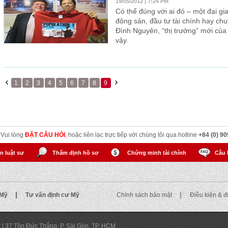
19/05/2012 | 7:24 PM
Có thể đúng với ai đó – một đại gia
động sản, đầu tư tài chính hay ch
Đình Nguyên, “thị trưởng” mới của 
vậy.
1
2
3
4
5
6
7
8
9
? Vui lòng
ĐẶT CÂU HỎI
, hoặc liên lạc trực tiếp với chúng tôi qua hotline
+84 (0) 90
n luật sư
Thẩm định hồ sơ
Chứng minh tài chính
Câu 
|
|
 Mỹ
Tư vấn định cư Mỹ
Chính sách bảo mật
Điều kiện & 
r
|
37 Tôn Đức Thắng, P. Sài Gòn, TP. HCM