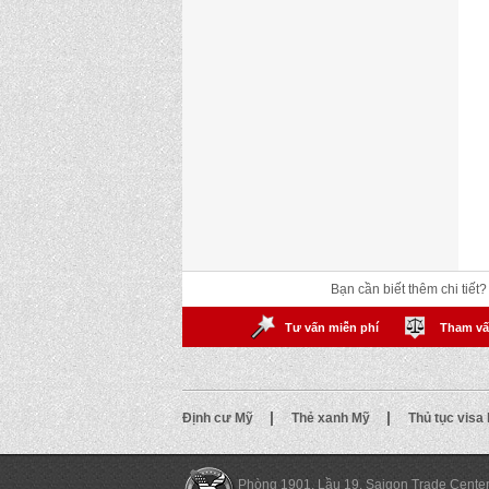
Bạn cần biết thêm chi tiết
Tư vấn miễn phí
Tham vấ
|
|
Định cư Mỹ
Thẻ xanh Mỹ
Thủ tục visa
Phòng 1901, Lầu 19, Saigon Trade Cente