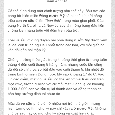
năm.Ảnh: AP
Có thể hình dung một cảnh tượng như thế này: Bầu trời các
bang bờ biển miền Đông
nước Mỹ
sẽ bị phủ kín bởi hàng
triệu con
ve sầu
đi tìm "
bạn tình
" trong mùa giao phối. Các
bang North Carolina và New Jersey là những bang đầu tiên
chứng kiến hàng triệu vết đốm trên bầu trời.
Loài ve sầu ở vùng duyên hải phía đông
nước Mỹ
được xem
là loài côn trùng ngủ lâu nhất trong các loài, với mỗi giấc ngủ
kéo dài gần hai thập kỷ.
Chúng thường thức giấc trong khoảng thời gian từ trung tuần
tháng 4 đến cuối tháng 5 hàng năm, nhưng cuộc tấn công
dữ dội sẽ chỉ thực sự bắt đầu vào cuối tháng 5, khi nhiệt độ
trung bình ở miền Đông nước Mỹ vào khoảng 17 độ C. Vào
lúc cao điểm, mật độ ve sầu có thể lên tới vài triệu con trên
một km2, tương đương với cứ mỗi mét vuông lại có khoảng
1.000-2.000 con ve sầu tụ lại thành đàn và đồng thanh ca
bản hợp xướng đinh tai nhức óc.
Mặc dù
ve sầu
phổ biến ở nhiều nơi trên thế giới, nhưng
hiện tượng có tính chu kỳ này chỉ xảy ra ở
nước Mỹ
. Những
chú ve sầu này có một chu kỳ sống và xuất hiện khác