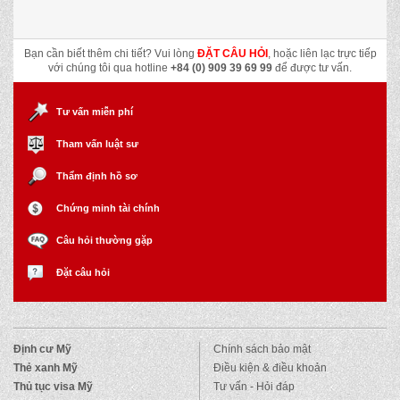
Bạn cần biết thêm chi tiết? Vui lòng
ĐẶT CÂU HỎI
, hoặc liên lạc trực tiếp
với chúng tôi qua hotline
+84 (0) 909 39 69 99
để được tư vấn.
Tư vấn miễn phí
Tham vấn luật sư
Thẩm định hồ sơ
Chứng minh tài chính
Câu hỏi thường gặp
Đặt câu hỏi
Định cư Mỹ
Chính sách bảo mật
Thẻ xanh Mỹ
Điều kiện & điều khoản
Thủ tục visa Mỹ
Tư vấn - Hỏi đáp