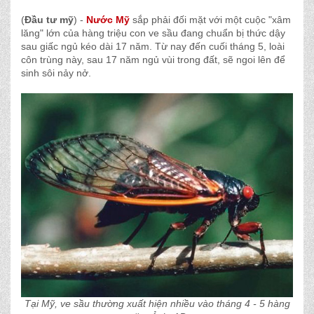
(
Đầu tư mỹ
) -
Nước Mỹ
sắp phải đối mặt với một cuộc "xâm
lăng" lớn của hàng triệu con ve sầu đang chuẩn bị thức dậy
sau giấc ngủ kéo dài 17 năm. Từ nay đến cuối tháng 5, loài
côn trùng này, sau 17 năm ngủ vùi trong đất, sẽ ngoi lên để
sinh sôi nảy nở.
Tại Mỹ, ve sầu thường xuất hiện nhiều vào tháng 4 - 5 hàng