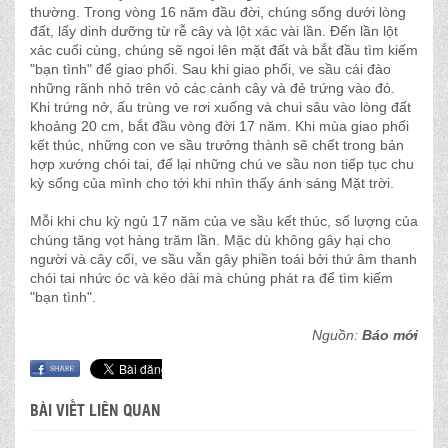
thường. Trong vòng 16 năm đầu đời, chúng sống dưới lòng
đất, lấy dinh dưỡng từ rễ cây và lột xác vài lần. Đến lần lột
xác cuối cùng, chúng sẽ ngoi lên mặt đất và bắt đầu tìm kiếm
"bạn tình" để giao phối. Sau khi giao phối, ve sầu cái đào
những rãnh nhỏ trên vỏ các cành cây và đẻ trứng vào đó.
Khi trứng nở, ấu trùng ve rơi xuống và chui sâu vào lòng đất
khoảng 20 cm, bắt đầu vòng đời 17 năm. Khi mùa giao phối
kết thúc, những con ve sầu trưởng thành sẽ chết trong bản
hợp xướng chói tai, để lại những chú ve sầu non tiếp tục chu
kỳ sống của mình cho tới khi nhìn thấy ánh sáng Mặt trời.
Mỗi khi chu kỳ ngủ 17 năm của ve sầu kết thúc, số lượng của
chúng tăng vọt hàng trăm lần. Mặc dù không gây hại cho
người và cây cối, ve sầu vẫn gây phiền toái bởi thứ âm thanh
chói tai nhức óc và kéo dài mà chúng phát ra để tìm kiếm
"bạn tình".
Nguồn:
Báo mới
BÀI VIẾT LIÊN QUAN