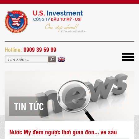
U.S.
Investment
CÔNG TY
ĐẦU TƯ MỸ - USI
H
otline:
0909 39 69 99
Toggl
navig
TIN TỨC
Nước Mỹ đếm ngược thời gian đón... ve sầu