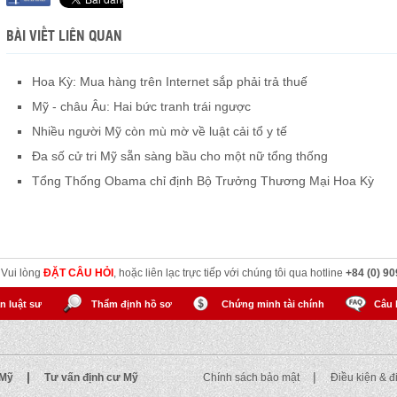
BÀI VIẾT LIÊN QUAN
Hoa Kỳ: Mua hàng trên Internet sắp phải trả thuế
Mỹ - châu Âu: Hai bức tranh trái ngược
Nhiều người Mỹ còn mù mờ về luật cải tổ y tế
Đa số cử tri Mỹ sẵn sàng bầu cho một nữ tổng thống
Tổng Thống Obama chỉ định Bộ Trưởng Thương Mại Hoa Kỳ
? Vui lòng
ĐẶT CÂU HỎI
, hoặc liên lạc trực tiếp với chúng tôi qua hotline
+84 (0) 90
n luật sư
Thẩm định hồ sơ
Chứng minh tài chính
Câu 
|
|
 Mỹ
Tư vấn định cư Mỹ
Chính sách bảo mật
Điều kiện & 