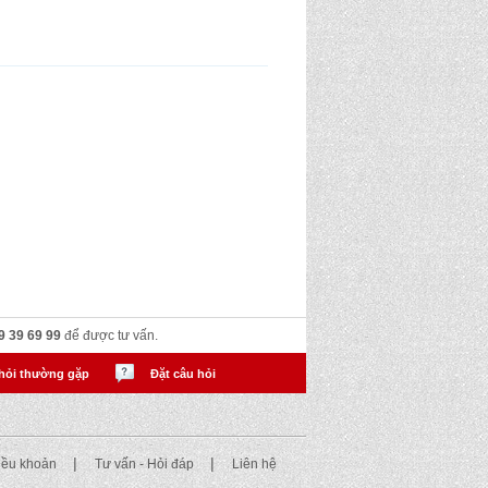
9 39 69 99
để được tư vấn.
hỏi thường gặp
Đặt câu hỏi
|
|
điều khoản
Tư vấn - Hỏi đáp
Liên hệ