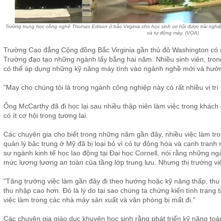
Trường trung học công nghệ Thomas Edison ở bắc Virginia cho học sinh cơ hội được trải nghiệ
và tự động máy. (VOA)
Trường Cao đẳng Cộng đồng Bắc Virginia gần thủ đô Washington có nh
Trường đạo tạo những ngành lấy bằng hai năm. Nhiều sinh viên, tro
có thể áp dụng những kỹ năng máy tính vào ngành nghề mới và hưở
"May cho chúng tôi là trong ngành công nghiệp này có rất nhiều vị trí
Ông McCarthy đã đi học lại sau nhiều thập niên làm việc trong khác
có ít cơ hội trong tương lai.
Các chuyên gia cho biết trong những năm gần đây, nhiều việc làm tro
quản lý bậc trung ở Mỹ đã bị loại bỏ vì có tự động hóa và cạnh tranh
sư ngành kinh tế học lao động tại Đại học Cornell, nói rằng những ng
mức lương lương an toàn của tầng lớp trung lưu. Nhưng thị trường việ
"Tăng trưởng việc làm gần đây đi theo hướng hoặc kỹ năng thấp, th
thu nhập cao hơn. Ðó là lý do tại sao chúng ta chứng kiến tình trạng t
việc làm trong các nhà máy sản xuất và văn phòng bị mất đi."
Các chuyên gia giáo dục khuyên học sinh rằng phát triển kỹ năng toá