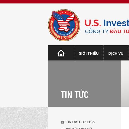
U.S.
Inves
CÔNG TY
ĐẦU TƯ
GIỚI THIỆU
DỊCH VỤ
TIN TỨC
TIN ĐẦU TƯ EB-5