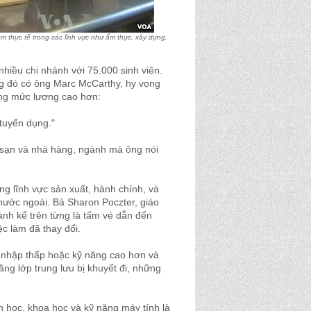
m thực tế trong các lĩnh vực như ẩm thực, xây dựng,
iều chi nhánh với 75.000 sinh viên.
ng đó có ông Marc McCarthy, hy vọng
ng mức lương cao hơn:
 tuyển dụng."
h sạn và nhà hàng, ngành mà ông nói
ng lĩnh vực sản xuất, hành chính, và
 nước ngoài. Bà Sharon Poczter, giáo
ành kể trên từng là tấm vé dẫn đến
c làm đã thay đổi.
u nhập thấp hoặc kỹ năng cao hơn và
ầng lớp trung lưu bị khuyết đi, những
n học, khoa học và kỹ năng máy tính là