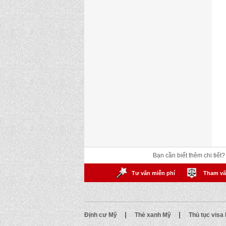
Bạn cần biết thêm chi tiết
Tư vấn miễn phí
Tham vấ
|
|
Định cư Mỹ
Thẻ xanh Mỹ
Thủ tục visa