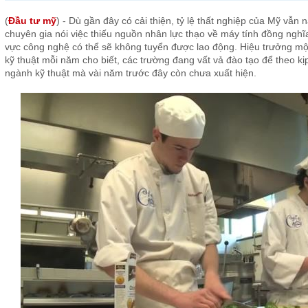
(
Đầu tư mỹ
) - Dù gần đây có cải thiện, tỷ lệ thất nghiệp của Mỹ vẫ
chuyên gia nói việc thiếu nguồn nhân lực thạo về máy tính đồng nghĩa 
vực công nghệ có thể sẽ không tuyển được lao động. Hiệu trưởng mộ
kỹ thuật mỗi năm cho biết, các trường đang vất vả đào tạo để theo 
ngành kỹ thuật mà vài năm trước đây còn chưa xuất hiện.