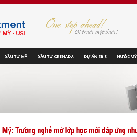
tment
 MỸ - USI
ĐẦU TƯ MỸ
ĐẦU TƯ GRENADA
DỰ ÁN EB-5
NƯỚC MỸ
Mỹ: Trường nghề mở lớp học mới đáp ứng nhu