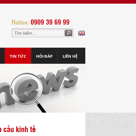
H
0909 39 69 99
otline:
TIN TỨC
HỎI ĐÁP
LIÊN HỆ
 cầu kinh tế