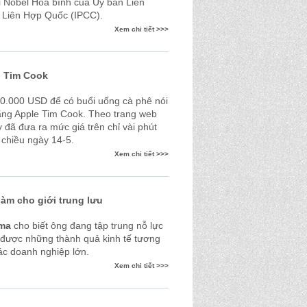
ải Nobel Hòa bình của Ủy ban Liên
a Liên Hợp Quốc (IPCC).
Xem chi tiết >>>
i Tim Cook
10.000 USD để có buổi uống cà phê nói
ãng Apple Tim Cook. Theo trang web
y đã đưa ra mức giá trên chỉ vài phút
o chiều ngày 14-5.
Xem chi tiết >>>
àm cho giới trung lưu
ma
cho biết ông đang tập trung nỗ lực
ó được những thành quả kinh tế tương
ác doanh nghiệp lớn.
Xem chi tiết >>>