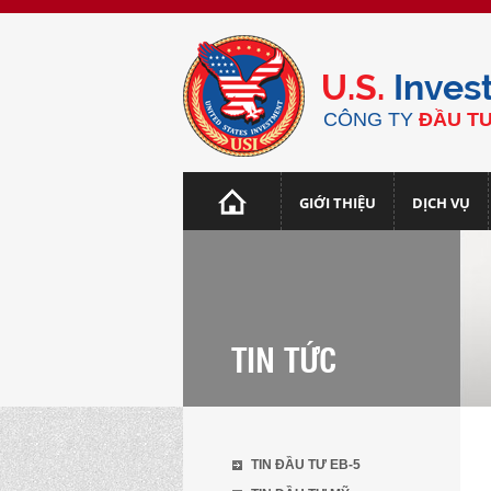
U.S.
Inves
CÔNG TY
ĐẦU TƯ
GIỚI THIỆU
DỊCH VỤ
TIN TỨC
TIN ĐẦU TƯ EB-5