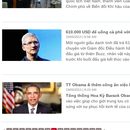
quốc tịch Việt Nam, thành viên Gi
Chính phủ về Biến đổi Khí hậu củ
610.000 USD để uống cà phê vớ
19/05/2013 | 8:58 AM
Một người giấu danh tính đã trả 6
chuyện với Giám đốc Điều hành h
đấu giá từ thiện Buzz, nhân vật nà
trước khi buổi đấu giá kết thúc và
TT Obama & thêm công ăn việc l
19/05/2013 | 8:23 AM
Tổng thống Hoa Kỳ Barack Oba
vào việc giúp cho giới trung lưu c
xứng với sự phục hồi kinh tế của c