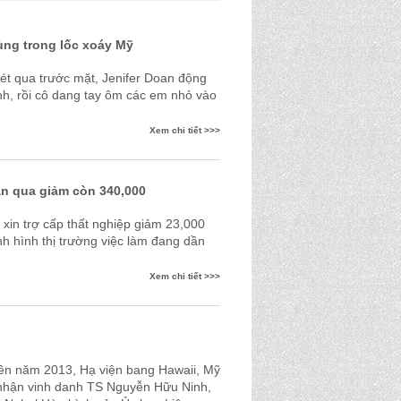
ùng trong lốc xoáy Mỹ
ét qua trước mặt, Jenifer Doan động
ĩnh, rồi cô dang tay ôm các em nhỏ vào
Xem chi tiết >>>
ần qua giảm còn 340,000
xin trợ cấp thất nghiệp giảm 23,000
nh hình thị trường việc làm đang dần
Xem chi tiết >>>
ên năm 2013, Hạ viện bang Hawaii, Mỹ
 nhận vinh danh TS Nguyễn Hữu Ninh,