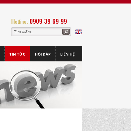
H
0909 39 69 99
otline:
TIN TỨC
HỎI ĐÁP
LIÊN HỆ