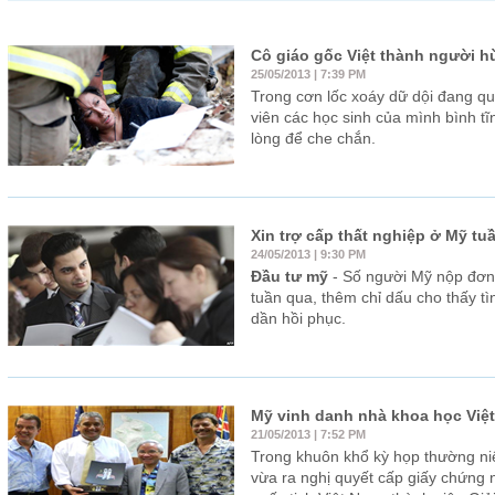
Cô giáo gốc Việt thành người h
25/05/2013 | 7:39 PM
Trong cơn lốc xoáy dữ dội đang qu
viên các học sinh của mình bình t
lòng để che chắn.
Xin trợ cấp thất nghiệp ở Mỹ tu
24/05/2013 | 9:30 PM
Đầu tư mỹ
- Số người Mỹ nộp đơn 
tuần qua, thêm chỉ dấu cho thấy tì
dần hồi phục.
Mỹ vinh danh nhà khoa học Việt
21/05/2013 | 7:52 PM
Trong khuôn khổ kỳ họp thường ni
vừa ra nghị quyết cấp giấy chứng