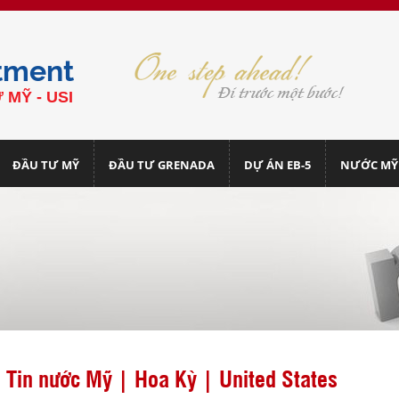
tment
 MỸ - USI
ĐẦU TƯ MỸ
ĐẦU TƯ GRENADA
DỰ ÁN EB-5
NƯỚC MỸ
Tin nước Mỹ | Hoa Kỳ | United States