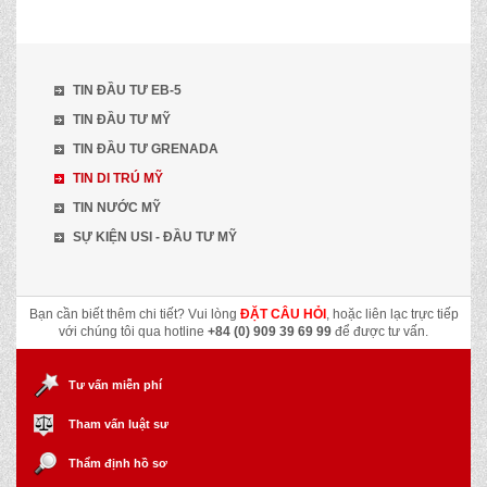
TIN ĐẦU TƯ EB-5
TIN ĐẦU TƯ MỸ
TIN ĐẦU TƯ GRENADA
TIN DI TRÚ MỸ
TIN NƯỚC MỸ
SỰ KIỆN USI - ĐẦU TƯ MỸ
Bạn cần biết thêm chi tiết? Vui lòng
ĐẶT CÂU HỎI
, hoặc liên lạc trực tiếp
với chúng tôi qua hotline
+84 (0) 909 39 69 99
để được tư vấn.
Tư vấn miễn phí
Tham vấn luật sư
Thẩm định hồ sơ