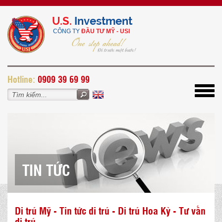
U.S.
Investment
CÔNG TY
ĐẦU TƯ MỸ - USI
H
otline:
0909 39 69 99
Toggl
navig
TIN TỨC
Di trú Mỹ - Tin tức di trú - Di trú Hoa Kỳ - Tư vấn
di trú