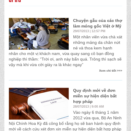
Chuyện gẫu của các thợ
làm móng gốc Việt ở Mỹ
29/07/2013 | 12:57 PM
Một nhân viên vừa chà xát
những mảng da chân nứt
nẻ và thoa kem hạnh
nhân cho một vị khách nam, vừa quay sang cô bạn đồng
nghiệp thì thầm: “Trời ơi, anh này bẩn quá. Trông thì sạch sẽ
vậy mà khi vừa cởi giày ra là khác ngay”
Xem chi tiết >>>
Quy định mới về đơn
miễn sự hiện diện bất
hợp pháp
28/07/2013 | 9:00 AM
Vào ngày 6 tháng 1 năm
2012 vừa qua, Bộ An Ninh
Nội Chính Hoa Kỳ đã công bố rằng họ sẽ ban hành quy định
mới về cách cứu xét đơn xin miễn sự hiện diện bất hợp pháp