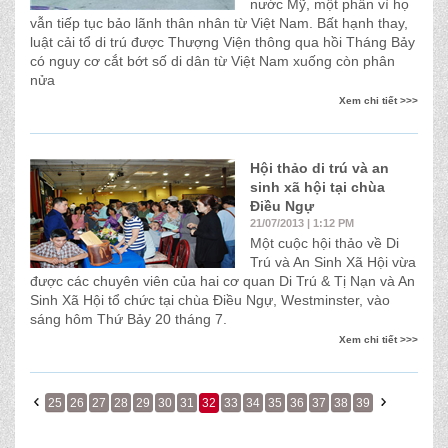
nước Mỹ, một phần vì họ
vẫn tiếp tục bảo lãnh thân nhân từ Việt Nam. Bất hạnh thay,
luật cải tổ di trú được Thượng Viện thông qua hồi Tháng Bảy
có nguy cơ cắt bớt số di dân từ Việt Nam xuống còn phân
nửa
Xem chi tiết >>>
Hội thảo di trú và an
sinh xã hội tại chùa
Ðiều Ngự
21/07/2013 | 1:12 PM
Một cuộc hội thảo về Di
Trú và An Sinh Xã Hội vừa
được các chuyên viên của hai cơ quan Di Trú & Tị Nạn và An
Sinh Xã Hội tổ chức tại chùa Ðiều Ngự, Westminster, vào
sáng hôm Thứ Bảy 20 tháng 7.
Xem chi tiết >>>
25
26
27
28
29
30
31
32
33
34
35
36
37
38
39