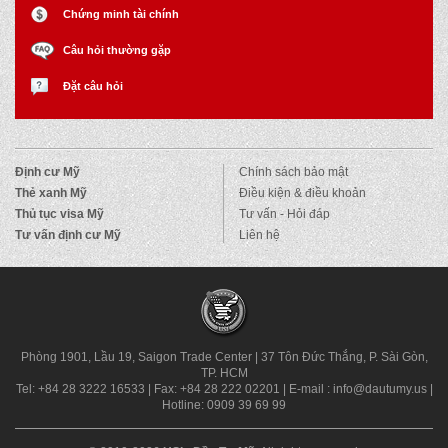
Chứng minh tài chính
Câu hỏi thường gặp
Đặt câu hỏi
Định cư Mỹ
Chính sách bảo mật
Thẻ xanh Mỹ
Điều kiện & điều khoản
Thủ tục visa Mỹ
Tư vấn - Hỏi đáp
Tư vấn định cư Mỹ
Liên hệ
Phòng 1901, Lầu 19, Saigon Trade Center
|
37 Tôn Đức Thắng, P. Sài Gòn,
TP. HCM
Tel: +84 28 3222 16533
|
Fax: +84 28 222 02201
|
E-mail : info@dautumy.us
|
Hotline: 0909 39 69 99