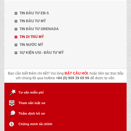
TIN ĐẦU TƯ EB-5
TIN ĐẦU TƯ MỸ
TIN ĐẦU TƯ GRENADA
TIN DI TRÚ MỸ
TIN NƯỚC MỸ
SỰ KIỆN USI - ĐẦU TƯ MỸ
Bạn cần biết thêm chi tiết? Vui lòng
ĐẶT CÂU HỎI
, hoặc liên lạc trực tiếp
với chúng tôi qua hotline
+84 (0) 909 39 69 99
để được tư vấn.
Tư vấn miễn phí
Tham vấn luật sư
Thẩm định hồ sơ
Chứng minh tài chính