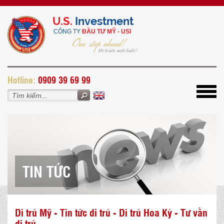
U.S.
Investment
CÔNG TY
ĐẦU TƯ MỸ - USI
H
otline:
0909 39 69 99
Toggl
navig
TIN TỨC
Di trú Mỹ - Tin tức di trú - Di trú Hoa Kỳ - Tư vấn
di trú