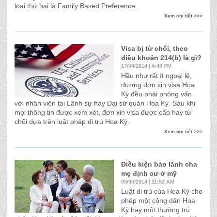
loại thứ hai là Family Based Preference.
Xem chi tiết >>>
Visa bị từ chối, theo
điều khoản 214(b) là gì?
17/04/2014 | 4:49 PM
Hầu như rất ít ngoại lệ,
đương đơn xin visa Hoa
Kỳ đều phải phỏng vấn
với nhân viên tại Lãnh sự hay Đại sứ quán Hoa Kỳ. Sau khi
mọi thông tin được xem xét, đơn xin visa được cấp hay từ
chối dựa trên luật pháp di trú Hoa Kỳ.
Xem chi tiết >>>
Điều kiện bảo lãnh cha
mẹ định cư ở mỹ
05/06/2014 | 11:52 AM
Luật di trú của Hoa Kỳ cho
phép một công dân Hoa
Kỳ hay một thường trú