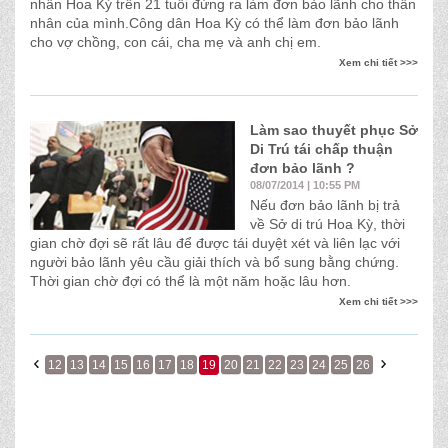
nhân Hoa Kỳ trên 21 tuổi đứng ra làm đơn bảo lãnh cho thân
nhân của mình.Công dân Hoa Kỳ có thể làm đơn bảo lãnh
cho vợ chồng, con cái, cha mẹ và anh chị em.
Xem chi tiết >>>
Làm sao thuyết phục Sở
Di Trú tái chấp thuận
đơn bảo lãnh ?
08/07/2014 | 10:55 PM
Nếu đơn bảo lãnh bị trả
về Sở di trú Hoa Kỳ, thời
gian chờ đợi sẽ rất lâu để được tái duyệt xét và liên lạc với
người bảo lãnh yêu cầu giải thích và bổ sung bằng chứng.
Thời gian chờ đợi có thể là một năm hoặc lâu hơn.
Xem chi tiết >>>
12
13
14
15
16
17
18
19
20
21
22
23
24
25
26