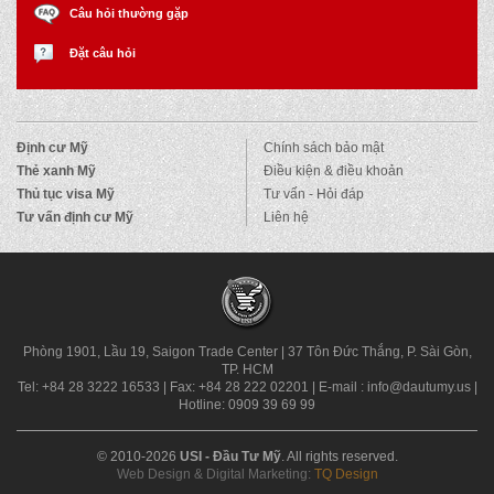
Câu hỏi thường gặp
Đặt câu hỏi
Định cư Mỹ
Chính sách bảo mật
Thẻ xanh Mỹ
Điều kiện & điều khoản
Thủ tục visa Mỹ
Tư vấn - Hỏi đáp
Tư vấn định cư Mỹ
Liên hệ
Phòng 1901, Lầu 19, Saigon Trade Center
|
37 Tôn Đức Thắng, P. Sài Gòn,
TP. HCM
Tel: +84 28 3222 16533
|
Fax: +84 28 222 02201
|
E-mail : info@dautumy.us
|
Hotline: 0909 39 69 99
© 2010-2026
USI - Đầu Tư Mỹ
. All rights reserved.
Web Design & Digital Marketing:
TQ Design