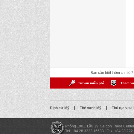
Bạn cần biết thêm chi tiết
Tư vấn miễn phí
Tham vấ
|
|
Định cư Mỹ
Thẻ xanh Mỹ
Thủ tục visa
Phòng 1901, Lầu 19, Saigon Trade Cente
Tel: +84 28 3222 16533
|
Fax: +84 28 222