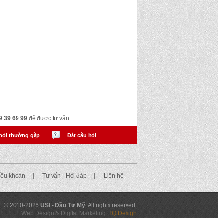
9 39 69 99
để được tư vấn.
hỏi thường gặp
Đặt câu hỏi
|
|
điều khoản
Tư vấn - Hỏi đáp
Liên hệ
© 2010-2026
USI - Đầu Tư Mỹ
. All rights reserved.
Web Design & Digital Marketing:
TQ Design