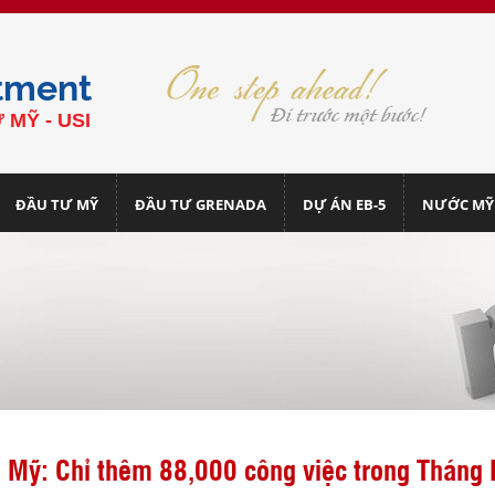
tment
 MỸ - USI
ĐẦU TƯ MỸ
ĐẦU TƯ GRENADA
DỰ ÁN EB-5
NƯỚC MỸ
Mỹ: Chỉ thêm 88,000 công việc trong Tháng 