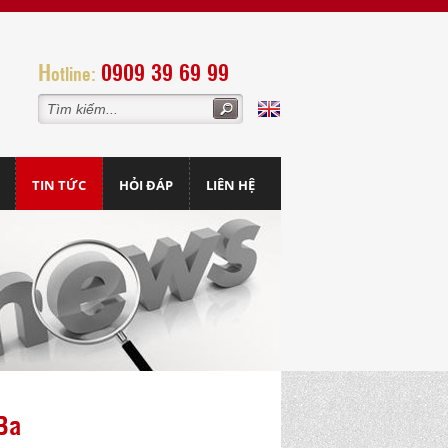
H
0909 39 69 99
otline:
TIN TỨC
HỎI ĐÁP
LIÊN HỆ
Ba