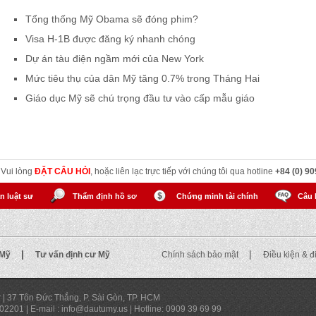
Tổng thống Mỹ Obama sẽ đóng phim?
Visa H-1B được đăng ký nhanh chóng
Dự án tàu điện ngầm mới của New York
Mức tiêu thụ của dân Mỹ tăng 0.7% trong Tháng Hai
Giáo dục Mỹ sẽ chú trọng đầu tư vào cấp mẫu giáo
? Vui lòng
ĐẶT CÂU HỎI
, hoặc liên lạc trực tiếp với chúng tôi qua hotline
+84 (0) 90
n luật sư
Thẩm định hồ sơ
Chứng minh tài chính
Câu 
|
|
 Mỹ
Tư vấn định cư Mỹ
Chính sách bảo mật
Điều kiện & 
r
|
37 Tôn Đức Thắng, P. Sài Gòn, TP. HCM
 02201
|
E-mail : info@dautumy.us
|
Hotline: 0909 39 69 99