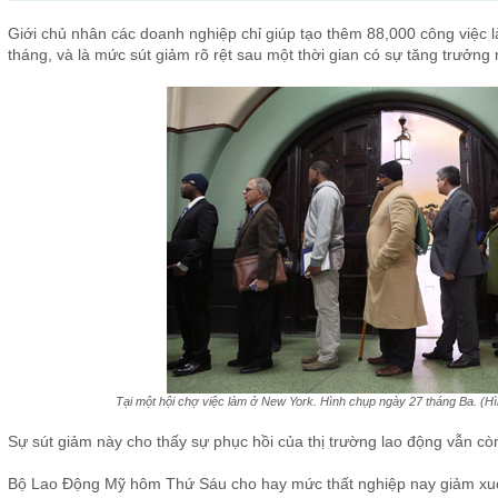
Giới chủ nhân các doanh nghiệp chỉ giúp tạo thêm 88,000 công việc l
tháng, và là mức sút giảm rõ rệt sau một thời gian có sự tăng trưởng 
Tại một hội chợ việc làm ở New York. Hình chụp ngày 27 tháng Ba. (H
Sự sút giảm này cho thấy sự phục hồi của thị trường lao động vẫn cò
Bộ Lao Động Mỹ hôm Thứ Sáu cho hay mức thất nghiệp nay giảm xuố