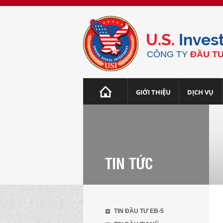
U.S.
Inves
CÔNG TY
ĐẦU TƯ
GIỚI THIỆU
DỊCH VỤ
TIN TỨC
TIN ĐẦU TƯ EB-5