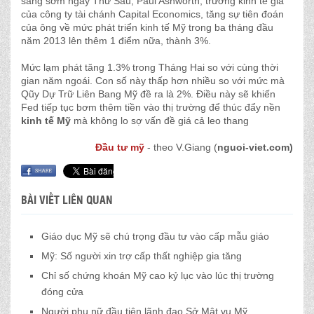
sáng sớm ngày Thứ Sáu, Paul Ashworth, trưởng kinh tế gia
của công ty tài chánh Capital Economics, tăng sự tiên đoán
của ông về mức phát triển kinh tế Mỹ trong ba tháng đầu
năm 2013 lên thêm 1 điểm nữa, thành 3%.
Mức lạm phát tăng 1.3% trong Tháng Hai so với cùng thời
gian năm ngoái. Con số này thấp hơn nhiều so với mức mà
Qũy Dự Trữ Liên Bang Mỹ đề ra là 2%. Điều này sẽ khiến
Fed tiếp tục bơm thêm tiền vào thị trường để thúc đẩy nền
kinh tế Mỹ
mà không lo sợ vấn đề giá cả leo thang
Đầu tư mỹ
- theo V.Giang (
nguoi-viet.com)
BÀI VIẾT LIÊN QUAN
Giáo dục Mỹ sẽ chú trọng đầu tư vào cấp mẫu giáo
Mỹ: Số người xin trợ cấp thất nghiệp gia tăng
Chỉ số chứng khoán Mỹ cao kỷ lục vào lúc thị trường
đóng cửa
Người phụ nữ đầu tiên lãnh đạo Sở Mật vụ Mỹ