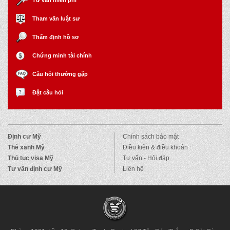
Tư vấn miễn phí
Tham vấn luật sư
Thẩm định hồ sơ
Chứng minh tài chính
Câu hỏi thường gặp
Đặt câu hỏi
Định cư Mỹ
Chính sách bảo mật
Thẻ xanh Mỹ
Điều kiện & điều khoản
Thủ tục visa Mỹ
Tư vấn - Hỏi đáp
Tư vấn định cư Mỹ
Liên hệ