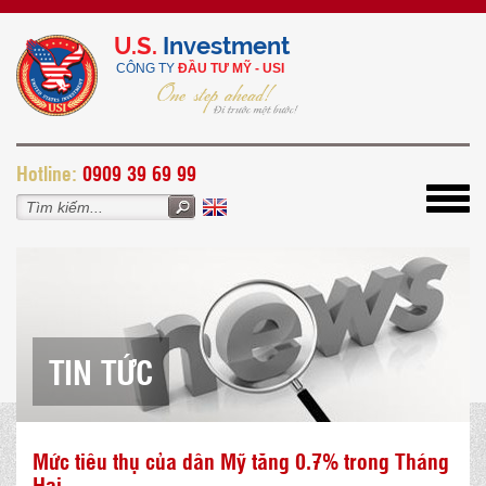
U.S.
Investment
CÔNG TY
ĐẦU TƯ MỸ - USI
H
otline:
0909 39 69 99
Toggl
navig
TIN TỨC
Mức tiêu thụ của dân Mỹ tăng 0.7% trong Tháng
Hai