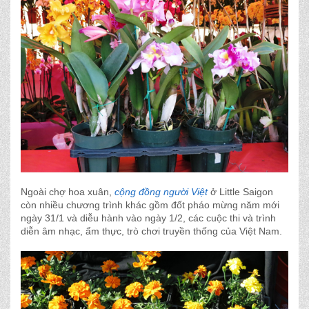
Ngoài chợ hoa xuân,
cộng đồng người Việt
ở Little Saigon
còn nhiều chương trình khác gồm đốt pháo mừng năm mới
ngày 31/1 và diễu hành vào ngày 1/2, các cuộc thi và trình
diễn âm nhạc, ẩm thực, trò chơi truyền thống của Việt Nam.