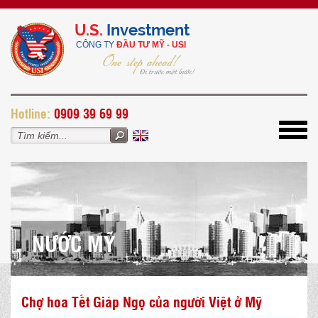
U.S.
Investment
CÔNG TY
ĐẦU TƯ MỸ - USI
H
otline:
0909 39 69 99
Toggl
navig
NƯỚC MỸ
Chợ hoa Tết Giáp Ngọ của người Việt ở Mỹ