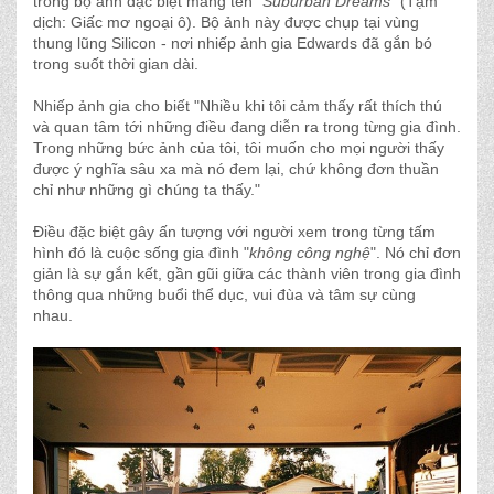
trong bộ ảnh đặc biệt mang tên "
Suburban Dreams
" (Tạm
dịch: Giấc mơ ngoại ô). Bộ ảnh này được chụp tại vùng
thung lũng Silicon - nơi nhiếp ảnh gia Edwards đã gắn bó
trong suốt thời gian dài.
Nhiếp ảnh gia cho biết "Nhiều khi tôi cảm thấy rất thích thú
và quan tâm tới những điều đang diễn ra trong từng gia đình.
Trong những bức ảnh của tôi, tôi muốn cho mọi người thấy
được ý nghĩa sâu xa mà nó đem lại, chứ không đơn thuần
chỉ như những gì chúng ta thấy."
Điều đặc biệt gây ấn tượng với người xem trong từng tấm
hình đó là cuộc sống gia đình "
không công nghệ
". Nó chỉ đơn
giản là sự gắn kết, gần gũi giữa các thành viên trong gia đình
thông qua những buổi thể dục, vui đùa và tâm sự cùng
nhau.