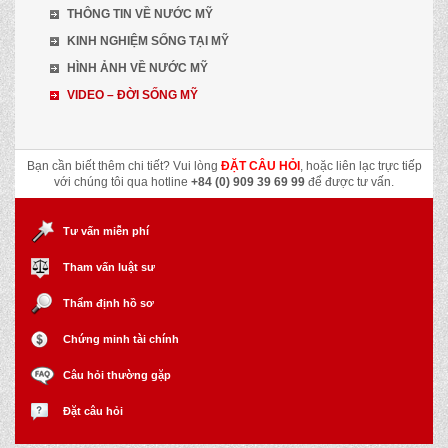
THÔNG TIN VỀ NƯỚC MỸ
KINH NGHIỆM SỐNG TẠI MỸ
HÌNH ẢNH VỀ NƯỚC MỸ
VIDEO – ĐỜI SỐNG MỸ
Bạn cần biết thêm chi tiết? Vui lòng
ĐẶT CÂU HỎI
, hoặc liên lạc trực tiếp
với chúng tôi qua hotline
+84 (0) 909 39 69 99
để được tư vấn.
Tư vấn miễn phí
Tham vấn luật sư
Thẩm định hồ sơ
Chứng minh tài chính
Câu hỏi thường gặp
Đặt câu hỏi