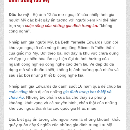
Đầu tư mỹ
- Bộ ảnh "Giấc mơ ngoại ô" của nhiếp ảnh gia
người Mỹ đặc biệt gây ấn tượng với người xem khi thể hiện
trọn vẹn
cuộc sống của những gia đình trung lưu
"không
công nghệ".
Nhiếp ảnh gia người Mỹ, bà Beth Yarnelle Edwards luôn coi
khu vực ngoại ô của vùng thung lũng Silicon là "hiện thân"
của giấc mơ Mỹ. Bởi theo bà, nơi đây là khu vực chứa đựng
vẻ đẹp tự nhiên hòa lẫn sự hiện đại do ảnh hưởng của
ngành công nghiệp công nghệ cao đem lại. Vẻ đẹp đó đa
dạng mà vẫn thuần khiết, không bị ảnh hưởng quá nhiều và
sâu sắc bởi những thiết bị công nghệ kia.
Nhiếp ảnh gia Edwards đã dành suốt 16 năm qua để chụp lại
cuộc sống
bình dị của những
gia đình trung lưu ở Mỹ và
châu Âu
. Những tác phẩm của bà cho thấy sự phóng
khoáng, khát vọng và cả sự yên bình, chân thật của những
khu vực ngoại thành tại các quốc gia khác nhau.
Đặc biệt gây ấn tượng cho người xem là những khoảnh khắc
quây quần đầy ý nghĩa của những gia đình trung lưu Mỹ