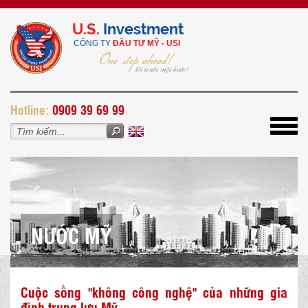
U.S.
Investment
CÔNG TY
ĐẦU TƯ MỸ - USI
H
otline:
0909 39 69 99
Toggl
navig
NƯỚC MỸ
Cuộc sống ''không công nghệ'' của những gia
đình trung lưu Mỹ