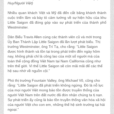
Huy/Người Việt)
Nhiều quan khách Việt và Mỹ đã đến cắt băng khánh thành
cuộc triển lãm và bày tỏ cảm tưởng về sự hiện hữu của khu
Little Saigon đã đóng góp vào sự phát triển của thành phố
Westminster.
Dân Biểu Travis Allen cùng các thành viên cũ và mới trong
Ủy Ban Thành Lập Little Saigon đã lần lượt phát biểu. Thị
trưởng Westminster, ông Trí Tạ, cho rằng: “Little Saigon
được hình thành và tồn tại trong phát triển đến ngày hôm
nay, không phải chỉ là công lao của một số người mà của
toàn thể cộng đồng Việt Nam tại Nam California cũng như
trên thế giới. Vì thế Little Saigon sẽ còn mãi mãi để các thế
hệ sau nhớ về nguồn cội.”
Phó thị trưởng Fountain Valley, ông Michael Võ, cũng cho
rằng: “Little Saigon đã phát triển không ngừng. Ðó là nỗ lực
của mọi người Việt mong bảo tồn được truyền thống của
người Việt Nam trên đất nước đã đón nhận chúng ta tị nạn.
Sự phát triển ấy cũng là bảo tồn truyền thống văn hóa xã hội
của người Việt cho con em, những thế hệ sinh trưởng tại hải
ngoại.”