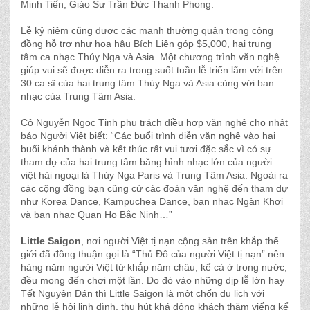
Minh Tiến, Giáo Sư Trần Ðức Thanh Phong.
Lễ kỷ niệm cũng được các mạnh thường quân trong cộng
đồng hỗ trợ như hoa hậu Bích Liên góp $5,000, hai trung
tâm ca nhạc Thúy Nga và Asia. Một chương trình văn nghệ
giúp vui sẽ được diễn ra trong suốt tuần lễ triển lãm với trên
30 ca sĩ của hai trung tâm Thúy Nga và Asia cùng với ban
nhạc của Trung Tâm Asia.
Cô Nguyễn Ngọc Tịnh phụ trách điều hợp văn nghệ cho nhật
báo Người Việt biết: “Các buổi trình diễn văn nghệ vào hai
buổi khánh thành và kết thúc rất vui tươi đặc sắc vì có sự
tham dự của hai trung tâm băng hình nhạc lớn của người
việt hải ngoại là Thúy Nga Paris và Trung Tâm Asia. Ngoài ra
các cộng đồng bạn cũng cử các đoàn văn nghệ đến tham dự
như Korea Dance, Kampuchea Dance, ban nhạc Ngàn Khơi
và ban nhạc Quan Họ Bắc Ninh…”
Little Saigon
, nơi người Việt tị nạn cộng sản trên khắp thế
giới đã đồng thuận gọi là “Thủ Ðô của người Việt tị nạn” nên
hàng năm người Việt từ khắp năm châu, kể cả ở trong nước,
đều mong đến chơi một lần. Do đó vào những dịp lễ lớn hay
Tết Nguyên Ðán thì Little Saigon là một chốn du lịch với
những lễ hội linh đình, thu hút khá đông khách thăm viếng kể