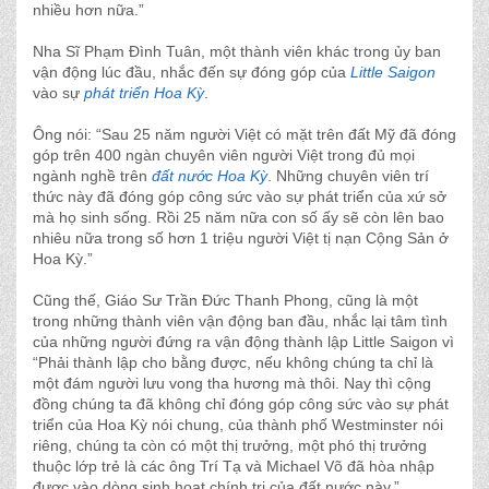
nhiều hơn nữa.”
Nha Sĩ Phạm Ðình Tuân, một thành viên khác trong ủy ban
vận động lúc đầu, nhắc đến sự đóng góp của
Little Saigon
vào sự
phát triển Hoa Kỳ
.
Ông nói: “Sau 25 năm người Việt có mặt trên đất Mỹ đã đóng
góp trên 400 ngàn chuyên viên người Việt trong đủ mọi
ngành nghề trên
đất nước Hoa Kỳ
. Những chuyên viên trí
thức này đã đóng góp công sức vào sự phát triển của xứ sở
mà họ sinh sống. Rồi 25 năm nữa con số ấy sẽ còn lên bao
nhiêu nữa trong số hơn 1 triệu người Việt tị nạn Cộng Sản ở
Hoa Kỳ.”
Cũng thế, Giáo Sư Trần Ðức Thanh Phong, cũng là một
trong những thành viên vận động ban đầu, nhắc lại tâm tình
của những người đứng ra vận động thành lập Little Saigon vì
“Phải thành lập cho bằng được, nếu không chúng ta chỉ là
một đám người lưu vong tha hương mà thôi. Nay thì cộng
đồng chúng ta đã không chỉ đóng góp công sức vào sự phát
triển của Hoa Kỳ nói chung, của thành phố Westminster nói
riêng, chúng ta còn có một thị trưởng, một phó thị trưởng
thuộc lớp trẻ là các ông Trí Tạ và Michael Võ đã hòa nhập
được vào dòng sinh hoạt chính trị của đất nước này.”