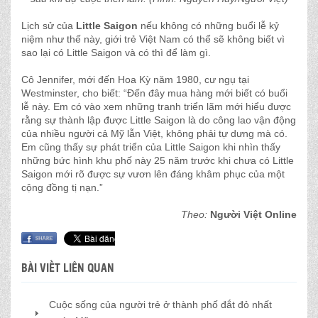
Lịch sử của
Little Saigon
nếu không có những buổi lễ kỷ
niệm như thế này, giới trẻ Việt Nam có thể sẽ không biết vì
sao lại có Little Saigon và có thì để làm gì.
Cô Jennifer, mới đến Hoa Kỳ năm 1980, cư ngụ tại
Westminster, cho biết: “Ðến đây mua hàng mới biết có buổi
lễ này. Em có vào xem những tranh triển lãm mới hiểu được
rằng sự thành lập được Little Saigon là do công lao vận động
của nhiều người cả Mỹ lẫn Việt, không phải tự dưng mà có.
Em cũng thấy sự phát triển của Little Saigon khi nhìn thấy
những bức hình khu phố này 25 năm trước khi chưa có Little
Saigon mới rõ được sự vươn lên đáng khâm phục của một
cộng đồng tị nạn.”
Theo:
Người Việt Online
BÀI VIẾT LIÊN QUAN
Cuộc sống của người trẻ ở thành phố đắt đỏ nhất