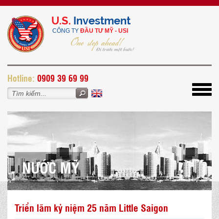
U.S.
Investment
CÔNG TY
ĐẦU TƯ MỸ - USI
H
otline:
0909 39 69 99
Toggl
navig
NƯỚC MỸ
Triển lãm kỷ niệm 25 năm Little Saigon