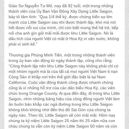
Giáo Sư Nguyễn Tư Mô, nay đã 92 tuổi, một trong những
thành viên của Ủy Ban Vận Ðộng Xây Dựng Little Saigon,
bày tỏ tâm tình: “Qua 1/4 thế kỷ, được chứng kiến sự lớn
mạnh của Little Saigon sau khi được thành lập, khó mà nói
hết được nỗi vui của mình, chỉ còn biết mong thế hệ trẻ, tiếp
nối cha anh gìn giữ mãi mãi được khu Little Saigon. Nó là
dấu tích của người Việt có mặt ở Hoa Kỳ vì vận nước, không
phải vì sinh kế.”
Thương gia Phùng Minh Tiến, một trong những thành viên
trong ủy ban vận động từ ngày thành lập, cũng cho rằng:
“Công thành lập nên khu Little Saigon này không phải chỉ có
một nhóm người mà là của tất cả mọi người Việt Nam tị nạn
Cộng Sản ở khắp nơi trên thế giới đặc biệt là tại Nam
California. Cuộc vận động thành công được nhanh chóng
cũng là vì những hỗ trợ của các dân biểu Hoa Kỳ, các viên
chức trong Orange County. Ai qua đến đây, đi trong khu Little
Saigon, nhìn những bảng hiệu của cộng đồng người Việt làm
ăn buôn bán khắp các ngả đường trong khu Little Saigon
không khỏi không nhớ đến thủ đô Sài Gòn của chúng ta
ngày nào. Theo tôi, Little Saigon sẽ còn mãi mãi. Hôm nay
chúng ta kỷ niệm Little Saigon 25 năm thì 25 năm nữa con
cháu chúng ta vẫn còn kỷ niệm Little Saigon 50 năm và còn