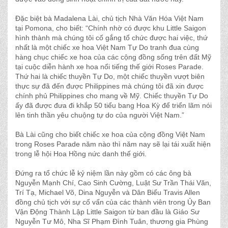
Ðặc biệt bà Madalena Lài, chủ tịch Nhà Văn Hóa Việt Nam
tại Pomona, cho biết: “Chính nhờ có được khu Little Saigon
hình thành mà chúng tôi cố gắng tổ chức được hai việc, thứ
nhất là một chiếc xe hoa Việt Nam Tự Do tranh đua cùng
hàng chục chiếc xe hoa của các cộng đồng sống trên đất Mỹ
tại cuộc diễn hành xe hoa nổi tiếng thế giới Roses Parade.
Thứ hai là chiếc thuyền Tự Do, một chiếc thuyền vượt biên
thực sự đã đến được Philippines mà chúng tôi đã xin được
chính phủ Philippines cho mang về Mỹ. Chiếc thuyền Tự Do
ấy đã được đưa đi khắp 50 tiểu bang Hoa Kỳ để triển lãm nói
lên tinh thần yêu chuộng tự do của người Việt Nam.”
Bà Lài cũng cho biết chiếc xe hoa của cộng đồng Việt Nam
trong Roses Parade năm nào thì năm nay sẽ lại tái xuất hiện
trong lễ hội Hoa Hồng nức danh thế giới.
Ðứng ra tổ chức lễ kỷ niệm lần này gồm có các ông bà
Nguyễn Mạnh Chí, Cao Sinh Cường, Luật Sư Trần Thái Văn,
Trí Tạ, Michael Võ, Dina Nguyễn và Dân Biểu Travis Allen
đồng chủ tịch với sự cố vấn của các thành viên trong Ủy Ban
Vận Ðộng Thành Lập Little Saigon từ ban đầu là Giáo Sư
Nguyễn Tư Mô, Nha Sĩ Phạm Ðình Tuân, thương gia Phùng