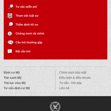
Tư vấn miễn phí
Tham vấn luật sư
Thẩm định hồ sơ
Chứng minh tài chính
Câu hỏi thường gặp
Đặt câu hỏi
Định cư Mỹ
Chính sách bảo mật
Thẻ xanh Mỹ
Điều kiện & điều khoản
Thủ tục visa Mỹ
Tư vấn - Hỏi đáp
Tư vấn định cư Mỹ
Liên hệ