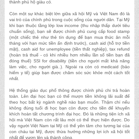
thành phú hộ giàu có.
Còn một sự khác biệt lớn giữa xã hội Mỹ và Việt Nam đó là
vai trò của chính phủ trong cuộc sống của người dân. Tại Mỹ
khi bạn thuộc tầng lớp low income (thu nhập thấp dưới tiêu
chuẩn sống), bạn sẽ được chính phủ cung cấp food stamp
(một chiếc thẻ như thẻ tín dụng để bạn mua thức ăn mỗi
tháng với hạn mức tiền ấn định trước), cash aid (hỗ trợ tiền
mặt), cash aid for unemployee (tiền thất nghiệp), tax refund
(hoàn trả thuế - có khi nhiều hơn nhiều lần số tiền bạn đã
đóng thuế) SSI for disability (tiền cho người mất khả năng
làm việc, cho người già..). Ngoài ra còn có medicaid (bảo
hiểm y tế) giúp bạn được chăm sóc sức khỏe một cách tốt
nhất.
Hệ thống giáo dục phổ thông được chính phủ chi trả hoàn
toàn. Lên đại học bạn có thể mượn tiền không lãi suất để
theo học bất kỳ ngành nghề nào bạn muốn. Thậm chí nếu
không đúng tuổi đi học bạn còn được cho tiền để khuyến
khích hoàn tất chương trình đại học. Đó là những tiện ích xã
hội mà Việt Nam còn rất lâu mới có thể thực hiện được. Do
vậy người Việt Nam tại Mỹ có thể yên tâm cho tương lai của
con cháu tại Mỹ, được thừa hưởng những lợi ích xã hội tốt
nhất để vươn lên và thành công.