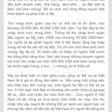
đầu kinh doanh cafe, nhà hàng, tiệm phở.... và đặc biệt là
tiệm nail (làm móng). Đó là cách mà cộng đồng người Việt
hình thành và phát triển ở Mỹ.
Thu nhập bình quân của họ có thể nói là ổn định, vào
khoảng 20.000 đến 40.000 USD một năm. Tại Mỹ đây là thu
nhập dưới mức trung bình. Thống kê thu nhập bình quân
đầu người tại Mỹ năm 2008 vào khoảng 50.000 USD/năm.
Có nghĩa là đa phần người Việt ở Mỹ thuộc tầng lớp thấp
trong xã hội đa sắc tộc tại đây. Tôi chỉ ước tính theo tình hình
chung, lấy đa số. Dĩ nhiên vẫn có thiểu số người Việt vươn
lên bằng khả năng thực, làm việc trong những chuyên ngành
với mức thu nhập cao trên 100.000 USD một năm (máy tính,
tài chính ngân hàng, y học ...), nhưng chỉ là thiểu số.
Vậy sự khác biệt cơ bản giữa cuộc sống tại Mỹ và tại Việt
Nam là ở giá trị đồng tiền kiếm ra. Vẫn cùng một công việc
phụ bếp hay làm móng tay, một người tại Mỹ có thể lái xe
hơi, ở một ngôi nhà đẹp có khoảng sân vườn rộng và garage
để xe, sắm một chiếc tivi màn hình lớn.... Còn người ở Việt
Nam chỉ đủ sống và mua được một chiếc xe máy. Với thu
nhập như vậy người đó không thể so sánh với người bản xứ
nhưng nếu đem số tiền đó về Việt Nam thì người đó bỗng trở