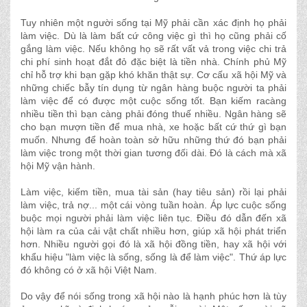
Tuy nhiên một người sống tại Mỹ phải cần xác định họ phải
làm việc. Dù là làm bất cứ công việc gì thì họ cũng phải cố
gắng làm việc. Nếu không họ sẽ rất vất vả trong việc chi trả
chi phí sinh hoạt đắt đỏ đặc biệt là tiền nhà. Chính phủ Mỹ
chỉ hỗ trợ khi bạn gặp khó khăn thật sự. Cơ cấu xã hội Mỹ và
những chiếc bẫy tín dụng từ ngân hàng buộc người ta phải
làm việc để có được một cuộc sống tốt. Bạn kiếm racàng
nhiều tiền thì bạn càng phải đóng thuế nhiều. Ngân hàng sẽ
cho bạn mượn tiền để mua nhà, xe hoặc bất cứ thứ gì bạn
muốn. Nhưng để hoàn toàn sở hữu những thứ đó bạn phải
làm việc trong một thời gian tương đối dài. Đó là cách mà xã
hội Mỹ vận hành.
Làm việc, kiếm tiền, mua tài sản (hay tiêu sản) rồi lại phải
làm việc, trả nợ... một cái vòng tuần hoàn. Áp lực cuộc sống
buộc mọi người phải làm việc liên tục. Điều đó dẫn đến xã
hội làm ra của cải vật chất nhiều hơn, giúp xã hội phát triển
hơn. Nhiều người gọi đó là xã hội đồng tiền, hay xã hội với
khẩu hiệu "làm việc là sống, sống là để làm việc". Thứ áp lực
đó không có ở xã hội Việt Nam.
Do vậy để nói sống trong xã hội nào là hạnh phúc hơn là tùy