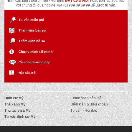
Bạn cần biết thêm chi tiết? Vui lòng
ĐẶT CÂU HỎI
, hoặc liên lạc trực tiếp
với chúng tôi qua hotline
+84 (0) 909 39 69 99
để được tư vấn.
Tư vấn miễn phí
Tham vấn luật sư
Thẩm định hồ sơ
Chứng minh tài chính
Câu hỏi thường gặp
Đặt câu hỏi
Định cư Mỹ
Chính sách bảo mật
Thẻ xanh Mỹ
Điều kiện & điều khoản
Thủ tục visa Mỹ
Tư vấn - Hỏi đáp
Tư vấn định cư Mỹ
Liên hệ