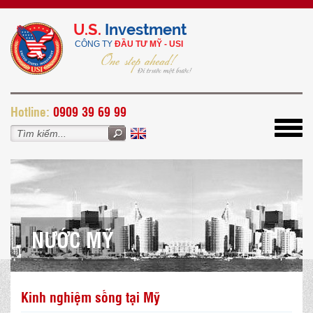
U.S.
Investment
CÔNG TY
ĐẦU TƯ MỸ - USI
H
otline:
0909 39 69 99
Toggl
navig
NƯỚC MỸ
Kinh nghiệm sống tại Mỹ