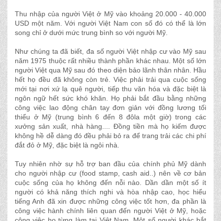
Thu nhập của người Việt ở Mỹ vào khoảng 20.000 - 40.000
USD một năm. Với người Việt Nam con số đó có thể là lớn
song chỉ ở dưới mức trung bình so với người Mỹ.
Như chúng ta đã biết, đa số người Việt nhập cư vào Mỹ sau
năm 1975 thuộc rất nhiều thành phần khác nhau. Một số lớn
người Việt qua Mỹ sau đó theo diện bảo lãnh thân nhân. Hầu
hết họ đều đã không còn trẻ. Việc phải trải qua cuộc sống
mới tại nơi xứ lạ quê người, tiếp thu văn hóa và đặc biệt là
ngôn ngữ hết sức khó khăn. Họ phải bắt đầu bằng những
công việc lao động chân tay đơn giản với đồng lương tối
thiểu ở Mỹ (trung bình 6 đến 8 đôla một giờ) trong các
xưởng sản xuất, nhà hàng.... Đồng tiền mà họ kiếm được
không hề dễ dàng đó đều phải bỏ ra để trang trải các chi phí
đắt đỏ ở Mỹ, đặc biệt là ngôi nhà.
Tuy nhiên nhờ sự hỗ trợ ban đầu của chính phủ Mỹ dành
cho người nhập cư (food stamp, cash aid..) nên về cơ bản
cuộc sống của họ không đến nỗi nào. Dần dần một số ít
người có khả năng thích nghi và hòa nhập cao, học hiểu
tiếng Anh đã xin được những công việc tốt hơn, đa phần là
công việc hành chính liên quan đến người Việt ở Mỹ, hoặc
công việc họ từng làm tại Việt Nam. Một số người khác bắt