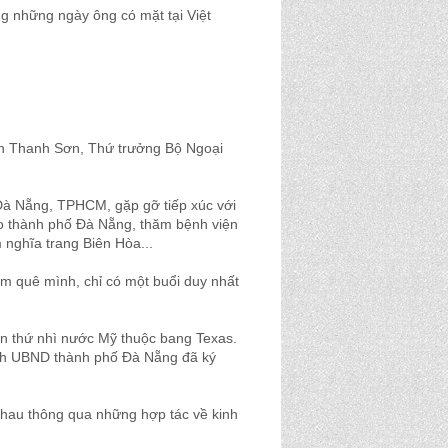
g những ngày ông có mặt tại Việt
yễn Thanh Sơn, Thứ trưởng Bộ Ngoại
 Đà Nẵng, TPHCM, gặp gỡ tiếp xúc với
o thành phố Đà Nẵng, thăm bệnh viện
nghĩa trang Biên Hòa...
hăm quê mình, chỉ có một buổi duy nhất
lớn thứ nhì nước Mỹ thuộc bang Texas.
tịch UBND thành phố Đà Nẵng đã ký
 nhau thông qua những hợp tác về kinh