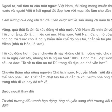
Ngoài ra, với tâm tư của một người Việt Nam, tôi cũng mong muốn th
nước và người Việt ở hải ngoại tốt đẹp hơn với mục tiêu làm cho dân
Cảm tưởng của ông khi lần đầu tiên được trở về sau đúng 20 năm bị t
Vâng, quả thật là tôi rất xúc động vì nhà nước Việt Nam đã nhìn tôi v
Tôi cho rằng, đó là tín hiệu cởi mở. Nhà nước Việt Nam đang mở cử
con người được cho là nguy hiểm đến chế độ như tôi, chắc về tới phi
Hilton (nhà tù Hỏa Lò xưa).
Tôi xúc động hơn nữa vì chuyến đi này không chỉ làm công việc cho r
Dù là nghị viên Mỹ, nhưng tôi là người Việt 100%. Dòng máu Việt luôn
câu ca dao: “Ta về ta tắm ao ta/ Dù trong dù đục, ao nhà vẫn hơn”.
Chuyến thăm nhà riêng nguyên Chủ tịch nước Nguyễn Minh Triết đã đ
thể nào phai. Bác Triết nắm chặt tay tôi và dẫn ra khu vườn nhà ông 
trong nhà đi xa nay đã trở về.
Bước ngoặt thay đổi
Từ chủ trương đấu tranh bạo động, ông chuyển sang chủ trương đối t
đổi?