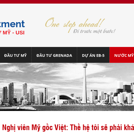
tment
 MỸ - USI
ĐẦU TƯ MỸ
ĐẦU TƯ GRENADA
DỰ ÁN EB-5
NƯỚC MỸ
Nghị viên Mỹ gốc Việt: Thế hệ tôi sẽ phải kh