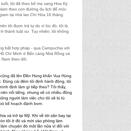
 tuổi, tôi đã theo bố mẹ sang Hoa Kỳ
ệt Nam theo con đường du lịch để móc
giam tại nhà lao Chí Hòa 16 tháng.
 tôi được trả tự do vì lúc đó, tôi là
rở thành luật sư. Tuy nhiên, tôi không
ng bất hợp pháp - qua Campuchia với
h Hồ Chí Minh ở Bến cảng Nhà Rồng và
t Nam theo dõi.
ôi cũng đã lên Đền Hùng khấn Vua Hùng
. Đúng cái đêm tôi định hành động, tôi
mình định làm gì tiếp theo? Tôi thấy,
rở nên nổi tiếng, nhưng sẽ có nhiều đồng
ững người làm việc cho tôi sẽ bị tù
ủy bỏ kế hoạch đánh bom.
a và trở lại Mỹ. Khi về tới sân bay tại
đón tôi ở đó và mời vào phòng làm
ớ làm chuyện đó một lần nữa vì đối với