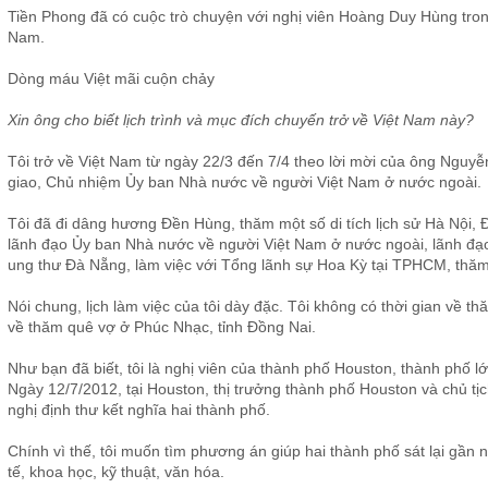
Tiền Phong đã có cuộc trò chuyện với nghị viên Hoàng Duy Hùng tron
Nam.
Dòng máu Việt mãi cuộn chảy
Xin ông cho biết lịch trình và mục đích chuyến trở về Việt Nam này?
Tôi trở về Việt Nam từ ngày 22/3 đến 7/4 theo lời mời của ông Ngu
giao, Chủ nhiệm Ủy ban Nhà nước về người Việt Nam ở nước ngoài.
Tôi đã đi dâng hương Đền Hùng, thăm một số di tích lịch sử Hà Nội,
lãnh đạo Ủy ban Nhà nước về người Việt Nam ở nước ngoài, lãnh đạ
ung thư Đà Nẵng, làm việc với Tổng lãnh sự Hoa Kỳ tại TPHCM, thăm 
Nói chung, lịch làm việc của tôi dày đặc. Tôi không có thời gian về t
về thăm quê vợ ở Phúc Nhạc, tỉnh Đồng Nai.
Như bạn đã biết, tôi là nghị viên của thành phố Houston, thành phố 
Ngày 12/7/2012, tại Houston, thị trưởng thành phố Houston và chủ 
nghị định thư kết nghĩa hai thành phố.
Chính vì thế, tôi muốn tìm phương án giúp hai thành phố sát lại gần
tế, khoa học, kỹ thuật, văn hóa.