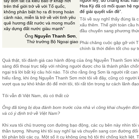
người Mỹ, đó chẳng khác nào
tay đón tất cả kiều bào ở khắp nơi
Hoa Kỳ đã có mối quan hệ ngo
trên thế giới trở về với Tổ quốc,
để giải quyết vấn đề”.
không phân biệt họ ra đi trong hoàn
cảnh nào, miễn là trở về với tình yêu
Tôi về suy nghĩ thấy đúng là 
quê hương đất nước và mong muốn
xấu thêm. Thế giới toàn cầu 
xây dựng đất nước giàu mạnh”
đầu chuyển sang phương thức 
Ông
Nguyễn Thanh Sơn
,
Thứ trưởng Bộ Ngoại giao
Phải chăng cuộc gặp gỡ với 
chính là thời điểm tốt cho sự 
Quả thật, tôi đánh giá cao hành động của ông Nguyễn Thanh Sơn khi
sàng đối thoại trực tiếp với những người được cho là thành phần chốn
ngại trả lời bất kỳ câu hỏi nào. Tôi cho rằng ông Sơn là người rất ca
hiểu rằng, khi ông Nguyễn Thanh Sơn mời tôi về đây, cũng có người
vượt qua sự khó khăn đó để mời tôi, tôi rất tôn trọng tư cách lãnh đạ
Tôi vẫn đi Việt Nam, dù có thất cử
Ông đã từng bị dọa đánh bom trước cửa nhà vì công khai chuyện đó
và có ý định trở về Việt Nam?
Khi xưa tôi chủ trương con đường bạo động, các cụ bên này nhìn tôi 
thần tượng. Nhưng khi tôi suy nghĩ lại và chuyển sang con đường đối 
tôi phản bội các cụ. Một số ít cụ không ủng hộ tôi thì chống kịch liệt.