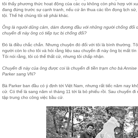
tôi thấy phương thức hoạt động của các cụ không còn phù hợp với xu
đang đứng trước sự cạnh tranh, nếu cứ ăn thua các tồn đọng lịch sử
tội. Thế hệ chúng tôi sẽ phải khác.
Ông là người dũng cảm, dám đương đầu với những người chống đối dù 
chuyến đi này ông có tiếp tục bị chống đối?
Đó là điều chắc chắn. Nhưng chuyện đó đối với tôi là bình thường. Tôi
người còn lo cho tôi và hỏi rằng liệu sau chuyến đi này ông bị mất tín 
Tôi nói rằng, tôi có thể thất cử, nhưng tôi chấp nhận.
Chuyến đi này của ông được coi là chuyến đi tiền trạm cho bà Annise
Parker sang VN?
Bà Parker ban đầu có ý định tới Việt Nam, nhưng rất tiếc năm nay khô
cử. Có thể là sang năm vì tháng 11 tới là bỏ phiếu rồi. Sau chuyến đi
tập trung cho công việc bầu cử.