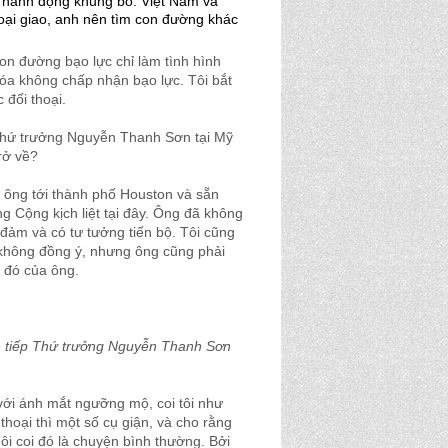
 hành động khủng bố. Việt Nam và
ại giao, anh nên tìm con đường khác
con đường bạo lực chỉ làm tình hình
hóa không chấp nhận bạo lực. Tôi bắt
đối thoại.
Thứ trưởng Nguyễn Thanh Sơn tại Mỹ
trở về?
 ông tới thành phố Houston và sẵn
g Cộng kịch liệt tại đây. Ông đã không
n đảm và có tư tưởng tiến bộ. Tôi cũng
 không đồng ý, nhưng ông cũng phải
o đó của ông.
n tiếp Thứ trưởng Nguyễn Thanh Sơn
với ánh mắt ngưỡng mộ, coi tôi như
thoại thì một số cụ giận, và cho rằng
 Tôi coi đó là chuyện bình thường. Bởi