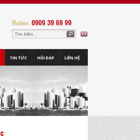
H
0909 39 69 99
otline:
TIN TỨC
HỎI ĐÁP
LIÊN HỆ
ác