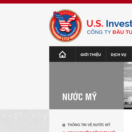
U.S.
Inves
CÔNG TY
ĐẦU TƯ
GIỚI THIỆU
DỊCH VỤ
NƯỚC MỸ
THÔNG TIN VỀ NƯỚC MỸ