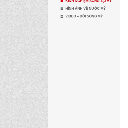
KINH NGHIỆM SỐNG TẠI MỸ
HÌNH ẢNH VỀ NƯỚC MỸ
VIDEO – ĐỜI SỐNG MỸ