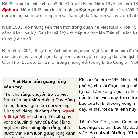
Bố tôi từng làm việc cho chế độ cũ ở Việt Nam. Năm 1975, khi mới 13
định cư
. Năm 1992, sau khi tốt nghiệp
Đại học ở Mỹ
, tôi trở về Vi
nối với một số người trong nước nhằm lật đổ Nhà nước này và bị bắt 
Năm 1993, do những tiến triển mới trong quan hệ Việt Nam - Hoa Kỳ nên
công dân Hoa Kỳ. Sau khi về Mỹ - tôi tiếp tục học lên Tiến sĩ Luật và t
từ bỏ ý định cũ.
Đến năm 2001, tôi lại tìm cách xâm nhập vào Việt Nam theo con đườ
mục đích gây ra một việc động trời: Đánh sập hai tượng đài Chủ tịc
Cần Thơ. Lúc đó, tôi là một trong những đối tượng bị Bộ Công an Việ
Khi lọt vào được Việt Nam, t
Việt Nam luôn giang rộng
phù hộ cho tôi được sáng suốt
cánh tay
tự hỏi: Làm xong việc này thì 
“Tôi cho rằng, chuyến trở về Việt
nếu tôi làm việc này, tôi sẽ t
Nam của nghị viên Hoàng Duy Hùng
bào của tôi bị thương vong, nh
là một bước ngoặt lớn đối với ông
đày. Vì thế, tôi đã ra lệnh h
Hùng nói riêng và cộng đồng
người
Việt tại Mỹ
nói chung. Tôi cũng hy
Tôi rời Sài Gòn, sang Campuchi
vọng chuyến đi này của ông Hùng
Los Angeles, tình báo Mỹ đã 
một lần nữa khẳng định rằng, nhà
việc. Họ nói với tôi rằng: “Ch
nước Việt Nam luôn giang rộng cánh