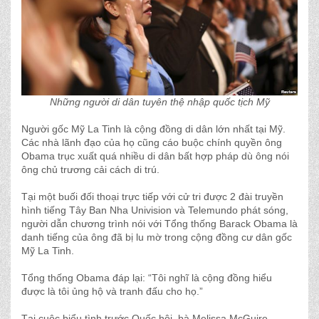
Những người di dân tuyên thệ nhập quốc tịch Mỹ
Người gốc Mỹ La Tinh là cộng đồng di dân lớn nhất tại Mỹ.
Các nhà lãnh đạo của họ cũng cáo buộc chính quyền ông
Obama trục xuất quá nhiều di dân bất hợp pháp dù ông nói
ông chủ trương cải cách di trú.
Tại một buối đối thoại trực tiếp với cử tri được 2 đài truyền
hình tiếng Tây Ban Nha Univision và Telemundo phát sóng,
người dẫn chương trình nói với Tổng thống Barack Obama là
danh tiếng của ông đã bị lu mờ trong cộng đồng cư dân gốc
Mỹ La Tinh.
Tổng thống Obama đáp lại: “Tôi nghĩ là cộng đồng hiểu
được là tôi ủng hộ và tranh đấu cho họ.”
Tại cuộc biểu tình trước Quốc hội, bà Melissa McGuire-