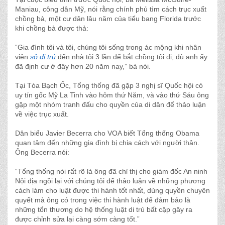
Maniau, công dân Mỹ, nói rằng chính phủ tìm cách trục xuất
chồng bà, một cư dân lâu năm của tiểu bang Florida trước
khi chồng bà được thả:
“Gia đình tôi và tôi, chúng tôi sống trong ác mộng khi nhân
viên
sở di trú
đến nhà tôi 3 lần để bắt chồng tôi đi, dù anh ấy
đã định cư ở đây hơn 20 năm nay,” bà nói.
Tại Tòa Bạch Ốc, Tổng thống đã gặp 3 nghị sĩ Quốc hội có
uy tín gốc Mỹ La Tinh vào hôm thứ Năm, và vào thứ Sáu ông
gặp một nhóm tranh đấu cho quyền của di dân để thảo luận
về việc trục xuất.
Dân biểu Javier Becerra cho VOA biết Tổng thống Obama
quan tâm đến những gia đình bị chia cách với người thân.
Ông Becerra nói:
“Tổng thống nói rất rõ là ông đã chỉ thị cho giám đốc An ninh
Nội địa ngồi lại với chúng tôi để thảo luận về những phương
cách làm cho luật được thi hành tốt nhất, dùng quyền chuyên
quyết mà ông có trong việc thi hành luật để đảm bảo là
những tổn thương do hệ thống luật di trú bất cập gây ra
được chỉnh sửa lại càng sớm càng tốt.”