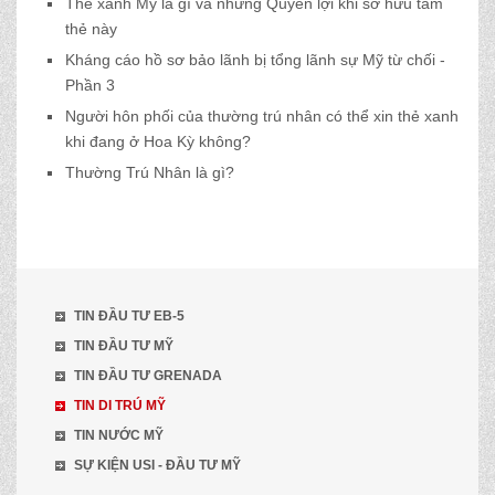
Thẻ xanh Mỹ là gì và những Quyền lợi khi sở hữu tấm
thẻ này
Kháng cáo hồ sơ bảo lãnh bị tổng lãnh sự Mỹ từ chối -
Phần 3
Người hôn phối của thường trú nhân có thể xin thẻ xanh
khi đang ở Hoa Kỳ không?
Thường Trú Nhân là gì?
TIN ĐẦU TƯ EB-5
TIN ĐẦU TƯ MỸ
TIN ĐẦU TƯ GRENADA
TIN DI TRÚ MỸ
TIN NƯỚC MỸ
SỰ KIỆN USI - ĐẦU TƯ MỸ