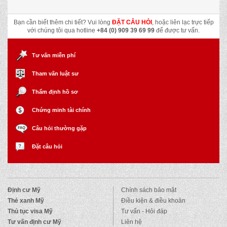
Bạn cần biết thêm chi tiết? Vui lòng
ĐẶT CÂU HỎI
, hoặc liên lạc trực tiếp
với chúng tôi qua hotline
+84 (0) 909 39 69 99
để được tư vấn.
Tư vấn miễn phí
Tham vấn luật sư
Thẩm định hồ sơ
Chứng minh tài chính
Câu hỏi thường gặp
Đặt câu hỏi
Định cư Mỹ
Chính sách bảo mật
Thẻ xanh Mỹ
Điều kiện & điều khoản
Thủ tục visa Mỹ
Tư vấn - Hỏi đáp
Tư vấn định cư Mỹ
Liên hệ