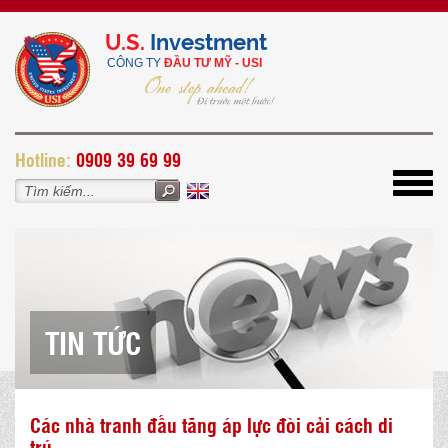
U.S.
Investment
CÔNG TY
ĐẦU TƯ MỸ - USI
H
otline:
0909 39 69 99
Toggl
navig
TIN TỨC
Các nhà tranh đấu tăng áp lực đòi cải cách di
trú