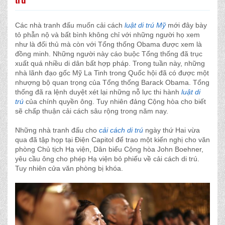
Các nhà tranh đấu muốn cải cách
luật di trú Mỹ
mới đây bày
tỏ phẫn nộ và bất bình không chỉ với những người họ xem
như là đối thủ mà còn với Tổng thống Obama được xem là
đồng minh. Những người này cáo buộc Tổng thống đã trục
xuất quá nhiều di dân bất hợp pháp. Trong tuần này, những
nhà lãnh đạo gốc Mỹ La Tinh trong Quốc hội đã có được một
nhượng bộ quan trọng của Tổng thống Barack Obama. Tổng
thống đã ra lệnh duyệt xét lại những nỗ lực thi hành
luật di
trú
của chính quyền ông. Tuy nhiên đảng Cộng hòa cho biết
sẽ chấp thuận cải cách sâu rộng trong năm nay.
Những nhà tranh đấu cho
cải cách di trú
ngày thứ Hai vừa
qua đã tập họp tại Điện Capitol để trao một kiến nghị cho văn
phòng Chủ tịch Hạ viện, Dân biểu Cộng hòa John Boehner,
yêu cầu ông cho phép Hạ viện bỏ phiếu về cải cách di trú.
Tuy nhiên cửa văn phòng bị khóa.