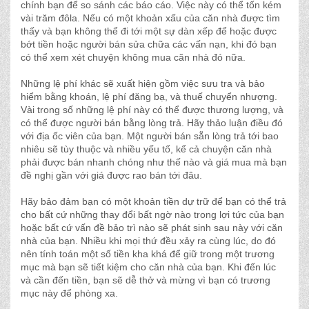
chính bạn để so sánh các báo cáo. Việc này có thể tốn kém
vài trăm đôla. Nếu có một khoản xấu của căn nhà được tìm
thấy và bạn không thể đi tới một sự dàn xếp để hoặc được
bớt tiền hoặc người bán sửa chữa các vấn nạn, khi đó bạn
có thể xem xét chuyện không mua căn nhà đó nữa.
Những lệ phí khác sẽ xuất hiện gồm việc sưu tra và bảo
hiểm bằng khoán, lệ phí đăng bạ, và thuế chuyển nhượng.
Vài trong số những lệ phí này có thể được thương lượng, và
có thể được người bán bằng lòng trả. Hãy thảo luận điều đó
với địa ốc viên của bạn. Một người bán sẵn lòng trả tới bao
nhiêu sẽ tùy thuộc và nhiều yếu tố, kể cả chuyện căn nhà
phải được bán nhanh chóng như thế nào và giá mua mà bạn
đề nghị gần với giá được rao bán tới đâu.
Hãy bảo đảm bạn có một khoản tiền dự trữ để bạn có thể trả
cho bất cứ những thay đổi bất ngờ nào trong lợi tức của bạn
hoặc bất cứ vấn đề bảo trì nào sẽ phát sinh sau này với căn
nhà của bạn. Nhiều khi mọi thứ đều xảy ra cùng lúc, do đó
nên tính toán một số tiền kha khá để giữ trong một trương
mục mà bạn sẽ tiết kiệm cho căn nhà của bạn. Khi đến lúc
và cần đến tiền, bạn sẽ dễ thở và mừng vì bạn có trương
mục này để phòng xa.