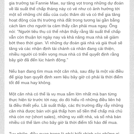
gia trưởng tại Fannie Mae, sự tăng vọt trong những dự đoán
về lãi suất thế chấp tháng này có vẻ như có ảnh hưởng tới
một số những chỉ dấu của cuộc thăm dò và có thể gia tăng
hoạt động của thị trường nhà đất trong tương lai gần bằng
cách làm cho người ta cảm thấy cần phải mua ngay. Ông
nói: “Người tiêu thụ có thể nhận thấy rằng lãi suất thế chấp
vẫn còn thuận lợi ngày nay và khả năng mua nhà sẽ giảm
bớt theo thời gian. Vì những dự đoán giá nhà và giá thuê sẽ
tăng và các nhận định tài chánh cá nhân đang cải thiện,
nhiều người có triển vọng mua nhà có thể quyết định rằng
bây giờ đã đến lúc hành động.”
Nếu bạn đang tìm mua một căn nhà, sau đây là một vài điều
để giúp bạn quyết định xem liệu bây giờ có phải là thời điểm
tốt để mua hay không.
Một căn nhà có thể là vụ mua sắm lớn nhất mà bạn từng
thực hiện từ trước tới nay, do đó hiểu rõ những điều liên hệ
là điều thiết yếu. Lãi suất thấp, các thị trường đầy rẫy những
căn nhà được bán với giá thấp hơn số tiền thế chấp mà chủ
nhà còn nợ (short sales), những vụ xiết nhà, và số nhà bán
nhiều có thể làm cho bây giờ là thời điểm tối hảo để mua.
Tuy nhiên, điều quan trọng là phải biết chính xác những gì