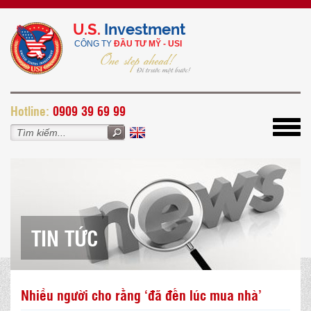
U.S.
Investment
CÔNG TY
ĐẦU TƯ MỸ - USI
H
otline:
0909 39 69 99
Toggl
navig
TIN TỨC
Nhiều người cho rằng ‘đã đến lúc mua nhà’