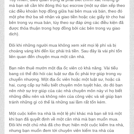
mà bạn sẽ cần khi đóng thủ tục escrow (một sự dàn xếp theo
các điều khoản hợp đồng giữa hai bên mua và bán, theo đó
một phe thứ ba sẽ nhận và giao tiền hoặc các giấy tờ cho hai
bên trong vụ mua bán, tùy theo sự đáp ứng các điều kiện đã
được thỏa thuận trong hợp đồng bởi các bên trong vụ giao
dịch).
Ðôi khi những người mua không xem xét mọi lệ phí và bị
choáng váng khi đến lúc phải trả tiền. Sau đây là vài phí tổn
liên quan đến chuyện mua một căn nhà.
Bạn nên thuê mướn một địa ốc viên có khả năng. Vài tiểu
bang có thể đòi hỏi các luật sư địa ốc phải trợ giúp trong vụ
chuyển nhượng. Một địa ốc viên hoặc một luật sư, hoặc cả
hai, cung cấp sự hiểu biết chuyên môn tuyệt hảo, do đó bạn
nên nhờ sự trợ giúp của các nhà chuyên môn này vì họ biết
những điều nên và không nên của công việc và sẽ giúp bạn
tránh những gì có thể là những sai lầm rất tốn kém.
Một cuộc kiểm tra nhà là một lệ phí khác mà bạn sẽ trả một
khi bạn đã quyết định về một căn nhà mà bạn muốn mua.
Ðôi khi một chủ nhà đã cho thực hiện một cuộc kiểm tra nhà,
nhưng bạn muốn đem tới chuyên viên kiểm tra nhà của