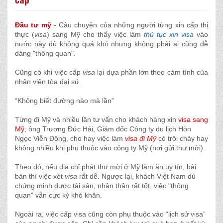
Đầu tư mỹ
- Câu chuyện của những người từng xin cấp thị
thực (
visa
) sang Mỹ cho thấy việc làm
thủ tục xin visa
vào
nước này dù không quá khó nhưng không phải ai cũng dễ
dàng "thông quan".
Cũng có khi việc cấp
visa
lại dựa phần lớn theo cảm tính của
nhân viên tòa đại sứ.
“Không biết đường nào mà lần”
Từng đi Mỹ và nhiều lần tư vấn cho khách hàng xin
visa sang
Mỹ
, ông Trương Đức Hải, Giám đốc Công ty du lịch Hòn
Ngọc Viễn Đông, cho hay việc làm
visa đi Mỹ
có trôi chảy hay
không nhiều khi phụ thuộc vào công ty Mỹ (nơi gửi thư mời).
Theo đó, nếu địa chỉ phát thư mời ở Mỹ làm ăn uy tín, bài
bản thì việc xét
visa
rất dễ. Ngược lại, khách Việt Nam dù
chứng minh được tài sản, nhân thân rất tốt, việc "thông
quan" vẫn cực kỳ khó khăn.
Ngoài ra, việc cấp visa cũng còn phụ thuộc vào “lịch sử visa”