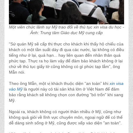
Một viên chức lãnh sự Mỹ trao đổi về thủ tục xin visa du học -
Ảnh: Trung tâm Giáo dục Mỹ cung cấp
“Sứ quán Mỹ sẽ cấp thị thực cho khách khi thấy hộ chiếu của
khách có một tần suất dày đi qua các nước, lại không có điều
tiếng như ở lại, quá hạn... hay liên quan đến nhân thân quá
phức tạp. Thực ra họ làm vậy để đảm bảo khách không ở lại
chứ về thủ tục giấy tờ cũng không có gì phức tạp lắm”, ông
Mẫn nói.
Theo ông Mẫn, một vị khách thuộc diện “an toàn” khi
xin visa
vào Mỹ
là người này có tài sản khá lớn ở Việt Nam để đảm
bảo rằng khách sẽ không chọn con đường "bỏ trốn" khi sang
Mỹ.
Ngoài ra, khách không có người thân nhiều ở Mỹ, cũng như
không quá giỏi về lĩnh vực chuyên môn, ngoại ngữ để có thể
dễ dàng sinh sống ở Mỹ, cũng được xếp vào diện "an toàn".