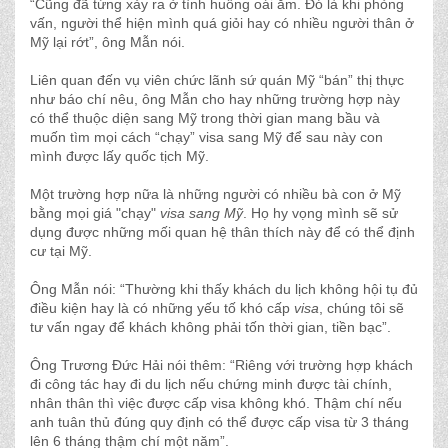
“Cũng đã từng xảy ra ở tình huống oái ăm. Đó là khi phỏng
vấn, người thể hiện mình quá giỏi hay có nhiều người thân ở
Mỹ lại rớt”, ông Mẫn nói.
Liên quan đến vụ viên chức lãnh sứ quán Mỹ “bán” thị thực
như báo chí nêu, ông Mẫn cho hay những trường hợp này
có thể thuộc diện sang Mỹ trong thời gian mang bầu và
muốn tìm mọi cách “chạy” visa sang Mỹ để sau này con
mình được lấy quốc tịch Mỹ.
Một trường hợp nữa là những người có nhiều bà con ở Mỹ
bằng mọi giá "chạy"
visa sang Mỹ
. Họ hy vọng mình sẽ sử
dụng được những mối quan hệ thân thích này để có thể định
cư tại Mỹ.
Ông Mẫn nói: “Thường khi thấy khách du lịch không hội tụ đủ
điều kiện hay là có những yếu tố khó cấp
visa
, chúng tôi sẽ
tư vấn ngay để khách không phải tốn thời gian, tiền bạc”.
Ông Trương Đức Hải nói thêm: “Riêng với trường hợp khách
đi công tác hay đi du lịch nếu chứng minh được tài chính,
nhân thân thì việc được cấp visa không khó. Thậm chí nếu
anh tuân thủ đúng quy định có thể được cấp visa từ 3 tháng
lên 6 tháng thậm chí một năm”.