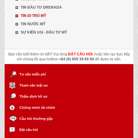
TIN ĐẦU TƯ GRENADA
TIN DI TRÚ MỸ
TIN NƯỚC MỸ
SỰ KIỆN USI - ĐẦU TƯ MỸ
Bạn cần biết thêm chi tiết? Vui lòng
ĐẶT CÂU HỎI
, hoặc liên lạc trực tiếp
với chúng tôi qua hotline
+84 (0) 909 39 69 99
để được tư vấn.
Tư vấn miễn phí
Tham vấn luật sư
Thẩm định hồ sơ
Chứng minh tài chính
Câu hỏi thường gặp
Đặt câu hỏi