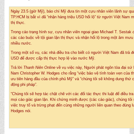
Ngày 23.5 (giờ Mỹ), báo chí Mỹ đưa tin một cựu nhân viên lãnh sự qu
TP.HCM bị bắt vì đã “nhận hàng triệu USD hối lộ” từ người Việt Nam 
thị thực.
Trong cáo trạng hình sự, cựu nhân viên ngoại giao Michael T. Sestak 
các cáo buộc về tội gian lận thị thực và nhận hối lộ trong một âm mưu
nhiều nước.
Trong một số vụ, các nhà điều tra cho biết có người Việt Nam đã trả 
USD để được cấp thị thực hợp lệ vào nước Mỹ.
Trả lời
Thanh Niên Online
về vụ việc này, Người phát ngôn tòa đại sứ 
Nam Christopher W. Hodges cho rằng “việc bảo vệ tính toàn vẹn của th
ưu tiên hàng đầu của chính phủ Mỹ” và “chúng tôi sẽ không dung thứ 
động phi pháp”.
“Chúng tôi sẽ hợp tác chặt chẽ với các đối tác thực thi luật để điều tr
mọi cáo giác gian lận. Khi chứng minh được (các cáo giác), chúng tôi 
việc truy tố và trừng phạt đến cùng những người liên quan theo đúng lu
Hodges nói.