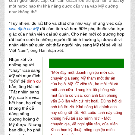
của người được cấp. Chỉ cần khách lưu trú quá hạn ở bất kỳ
một nước nào thì khả năng được cấp visa vào Mỹ dường
như không thể.
“Tuy nhiên, dù rất khó và chặt chẽ như vậy, nhưng việc cấp
visa định cư Mỹ
rất cảm tính và hơn 90% phụ thuộc vào trực
giác của nhân viên đại sứ quán. Cho nên mới có trường hợp
rất buồn cười là những người rất bình thường lại được đi vì
nhân viên sứ quán xét thấy người này sang Mỹ rồi sẽ về lại
Việt Nam”, ông Hải nhận xét.
Nhận xét về
những người
"chạy"
visa sang
"Mới đây một doanh nghiệp mời các
Mỹ
với mục đích
chuyên gia sang Mỹ thăm một dự án
"trốn" để
định cư
của họ ở Mỹ. Ở viện tôi, họ mời tôi và
hẳn, ông Hải nói:
một anh nữa. Trong khi tôi phỏng vấn
“Tất nhiên sang
một lần là có visa, còn anh bạn phỏng
Mỹ, sau khi
visa
vấn 2-3 lần vẫn cứ rớt hoài. Dù họ hỏi gì
hết hạn, họ cũng
anh trả lời đó. Khả năng tài chính anh
không thể dễ
này cũng rất tốt. Rốt cuộc anh này cũng
dàng sống
không hiểu tại sao mình rớt" - Một
đường hoàng ở
chuyên gia, đề nghị giấu tên, của Viện
Mỹ được. Nhưng
ban đầu, họ phải
Khoa học kỹ thuật nông nghiệp miền