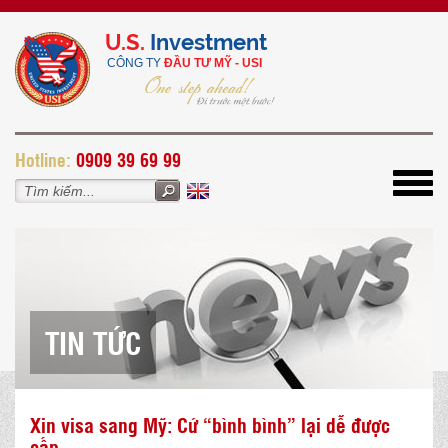
U.S.
Investment
CÔNG TY
ĐẦU TƯ MỸ - USI
H
otline:
0909 39 69 99
Toggl
navig
TIN TỨC
Xin visa sang Mỹ: Cứ “bình bình” lại dễ được
cấp