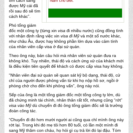
tìm cách sang
Nam cho biết.
được Mỹ cái đã
rồi sau đó sẽ tìm
cách khác”.
Phó tổng giám
đốc một công ty (từng xin
visa
đi nhiều nước) cũng đồng tình
với nhận định rằng việc xin
visa đi Mỹ
và một số nước khác,
như châu Âu, được hay không phần lớn dựa vào cảm tính
của nhân viên cấp visa ở đại sứ quán.
Theo ông này, bản câu hỏi mà nhân viên sứ quán đưa ra
không khó. Tuy nhiên, thái độ và cách ứng xử của khách mới
là điều kiện tiên quyết để khách có được cấp visa hay không.
“Nhân viên đại sứ quán sẽ quan sát kỹ bộ dạng, thái độ, cử
chỉ của người được phỏng vấn từ khi họ nộp hồ sơ, ngồi ở
phòng chờ cho đến khi phỏng vấn”, ông này nói.
Sếp của ông là một tổng giám đốc một tổng công ty lớn, dù
đã chứng minh tài chính, nhân thân rất tốt, nhưng cũng “rớt”
visa vào Mỹ
dù chuyến đi đó ông tổng giám đốc sẽ là trưởng
đoàn công tác.
“Chuyến đi đó hơn mười người ai cũng qua chỉ mình ông này
rớt lại. Trong khi đó mẹ tôi hơn 80 tuổi, có lần một mình đi
sang Mỹ thăm con cháu, họ hỏi gì cụ trả lời đó lại đậu. Tóm