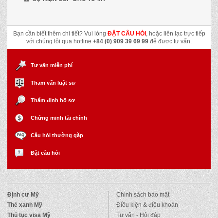
Bạn cần biết thêm chi tiết? Vui lòng
ĐẶT CÂU HỎI
, hoặc liên lạc trực tiếp
với chúng tôi qua hotline
+84 (0) 909 39 69 99
để được tư vấn.
Tư vấn miễn phí
Tham vấn luật sư
Thẩm định hồ sơ
Chứng minh tài chính
Câu hỏi thường gặp
Đặt câu hỏi
Định cư Mỹ
Chính sách bảo mật
Thẻ xanh Mỹ
Điều kiện & điều khoản
Thủ tục visa Mỹ
Tư vấn - Hỏi đáp