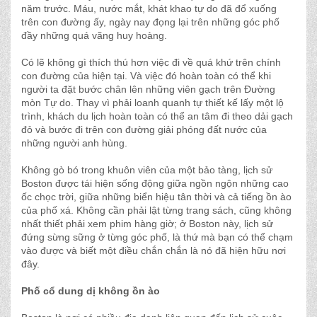
năm trước. Máu, nước mắt, khát khao tự do đã đổ xuống
trên con đường ấy, ngày nay đọng lại trên những góc phố
đầy những quá vãng huy hoàng.
Có lẽ không gì thích thú hơn việc đi về quá khứ trên chính
con đường của hiện tại. Và việc đó hoàn toàn có thể khi
người ta đặt bước chân lên những viên gạch trên Đường
mòn Tự do. Thay vì phải loanh quanh tự thiết kế lấy một lộ
trình, khách du lịch hoàn toàn có thể an tâm đi theo dải gạch
đỏ và bước đi trên con đường giải phóng đất nước của
những người anh hùng.
Không gò bó trong khuôn viên của một bảo tàng, lịch sử
Boston được tái hiện sống động giữa ngồn ngộn những cao
ốc chọc trời, giữa những biển hiệu tân thời và cả tiếng ồn ào
của phố xá. Không cần phải lật từng trang sách, cũng không
nhất thiết phải xem phim hàng giờ; ở Boston này, lịch sử
đứng sừng sững ở từng góc phố, là thứ mà bạn có thể chạm
vào được và biết một điều chắn chắn là nó đã hiện hữu nơi
đây.
Phố cổ dung dị không ồn ào