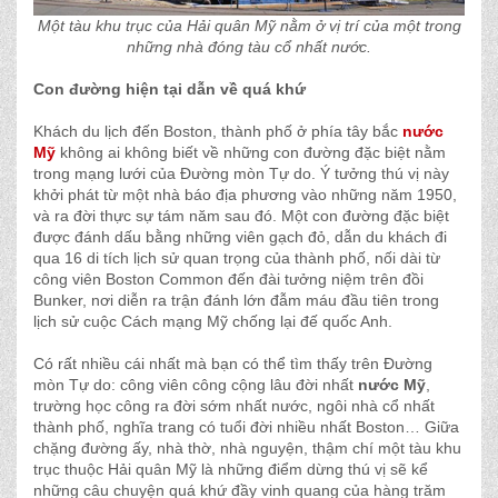
Một tàu khu trục của Hải quân Mỹ nằm ở vị trí của một trong
những nhà đóng tàu cổ nhất nước.
Con đường hiện tại dẫn về quá khứ
Khách du lịch đến Boston, thành phố ở phía tây bắc
nước
Mỹ
không ai không biết về những con đường đặc biệt nằm
trong mạng lưới của Đường mòn Tự do. Ý tưởng thú vị này
khởi phát từ một nhà báo địa phương vào những năm 1950,
và ra đời thực sự tám năm sau đó. Một con đường đặc biệt
được đánh dấu bằng những viên gạch đỏ, dẫn du khách đi
qua 16 di tích lịch sử quan trọng của thành phố, nối dài từ
công viên Boston Common đến đài tưởng niệm trên đồi
Bunker, nơi diễn ra trận đánh lớn đẫm máu đầu tiên trong
lịch sử cuộc Cách mạng Mỹ chống lại đế quốc Anh.
Có rất nhiều cái nhất mà bạn có thể tìm thấy trên Đường
mòn Tự do: công viên công cộng lâu đời nhất
nước Mỹ
,
trường học công ra đời sớm nhất nước, ngôi nhà cổ nhất
thành phố, nghĩa trang có tuổi đời nhiều nhất Boston… Giữa
chặng đường ấy, nhà thờ, nhà nguyện, thậm chí một tàu khu
trục thuộc Hải quân Mỹ là những điểm dừng thú vị sẽ kể
những câu chuyện quá khứ đầy vinh quang của hàng trăm