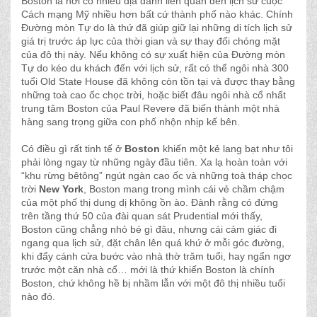
Boston là nơi có nhiều địa danh liên quan đến lịch sử cuộc
Cách mạng Mỹ nhiều hơn bất cứ thành phố nào khác. Chính
Đường mòn Tự do là thứ đã giúp giữ lại những di tích lịch sử
giá trị trước áp lực của thời gian và sự thay đổi chóng mặt
của đô thị này. Nếu không có sự xuất hiện của Đường mòn
Tự do kéo du khách đến với lịch sử, rất có thể ngôi nhà 300
tuổi Old State House đã không còn tồn tại và được thay bằng
những toà cao ốc chọc trời, hoặc biết đâu ngôi nhà cổ nhất
trung tâm Boston của Paul Revere đã biến thành một nhà
hàng sang trọng giữa con phố nhộn nhịp kế bên.
Có điều gì rất tinh tế ở
Boston
khiến một kẻ lang bạt như tôi
phải lòng ngay từ những ngày đầu tiên. Xa lạ hoàn toàn với
“khu rừng bêtông” ngút ngàn cao ốc và những toà tháp chọc
trời
New York
, Boston mang trong mình cái vẻ chầm chậm
của một phố thị dung dị không ồn ào. Đành rằng có đứng
trên tầng thứ 50 của đài quan sát Prudential mới thấy,
Boston cũng chẳng nhỏ bé gì đâu, nhưng cái cảm giác đi
ngang qua lịch sử, đặt chân lên quá khứ ở mỗi góc đường,
khi đẩy cánh cửa bước vào nhà thờ trăm tuổi, hay ngẩn ngơ
trước một căn nhà cổ… mới là thứ khiến Boston là chính
Boston, chứ không hề bị nhầm lẫn với một đô thị nhiều tuổi
nào đó.