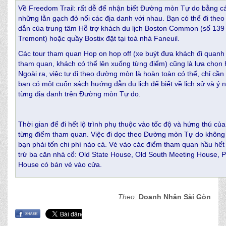
Về Freedom Trail: rất dễ để nhận biết Đường mòn Tự do bằng c
những lằn gạch đỏ nối các địa danh với nhau. Bạn có thể đi the
dẫn của trung tâm Hỗ trợ khách du lịch Boston Common (số 13
Tremont) hoặc quầy Bostix đặt tại toà nhà Faneuil.
Các tour tham quan Hop on hop off (xe buýt đưa khách đi quanh
tham quan, khách có thể lên xuống từng điểm) cũng là lựa chọn 
Ngoài ra, việc tự đi theo đường mòn là hoàn toàn có thể, chỉ cầ
bạn có một cuốn sách hướng dẫn du lịch để biết về lịch sử và ý 
từng địa danh trên Đường mòn Tự do.
Thời gian để đi hết lộ trình phụ thuộc vào tốc độ và hứng thú của
từng điểm tham quan. Việc đi dọc theo Đường mòn Tự do không
bạn phải tốn chi phí nào cả. Vé vào các điểm tham quan hầu hết
trừ ba căn nhà cổ: Old State House, Old South Meeting House, 
House có bán vé vào cửa.
Theo:
Doanh Nhân Sài Gòn