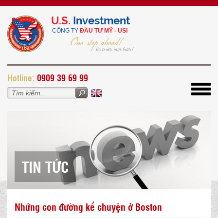
U.S.
Investment
CÔNG TY
ĐẦU TƯ MỸ - USI
H
otline:
0909 39 69 99
Toggl
navig
TIN TỨC
Những con đường kể chuyện ở Boston