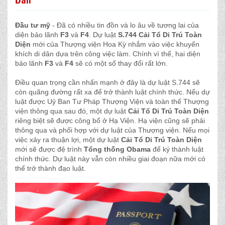
Đầu tư mỹ
- Đã có nhiều tin đồn và lo âu về tương lai của
diện bảo lãnh
F3
và
F4
. Dự luật
S.744
Cải Tổ Di Trú Toàn
Diện
mới của Thượng viện Hoa Kỳ nhắm vào việc khuyến
khích di dân dựa trên công việc làm. Chính vì thế, hai diện
bảo lãnh
F3
và
F4
sẽ có một số thay đổi rất lớn.
Điều quan trọng cần nhấn mạnh ở đây là dự luật S.744 sẽ
còn quãng đường rất xa để trở thành luật chính thức. Nếu dự
luật được Uỷ Ban Tư Pháp Thượng Viện và toàn thể Thượng
viện thông qua sau đó, một dự luật
Cải Tổ Di Trú Toàn Diện
riêng biệt sẽ được công bố ở Hạ Viện. Hạ viện cũng sẽ phải
thông qua và phối hợp với dự luật của Thượng viện. Nếu mọi
việc xảy ra thuận lợi, một dự luật
Cải Tổ Di Trú Toàn Diện
mới sẽ được đệ trình
Tổng thống Obama
để ký thành luật
chính thức. Dự luật này vẫn còn nhiều giai đoạn nữa mới có
thể trở thành đạo luật.