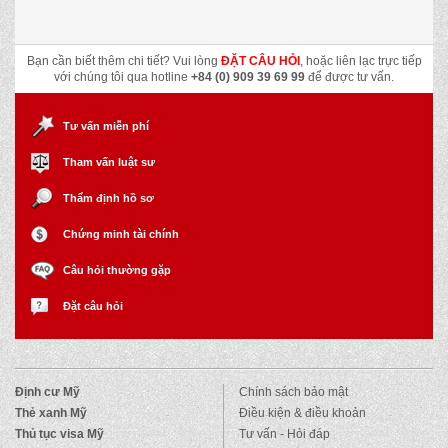
Bạn cần biết thêm chi tiết? Vui lòng
ĐẶT CÂU HỎI
, hoặc liên lạc trực tiếp
với chúng tôi qua hotline
+84 (0) 909 39 69 99
để được tư vấn.
Tư vấn miễn phí
Tham vấn luật sư
Thẩm định hồ sơ
Chứng minh tài chính
Câu hỏi thường gặp
Đặt câu hỏi
Định cư Mỹ
Chính sách bảo mật
Thẻ xanh Mỹ
Điều kiện & điều khoản
Thủ tục visa Mỹ
Tư vấn - Hỏi đáp