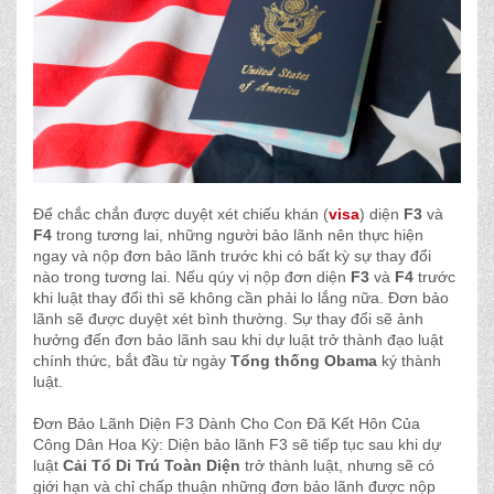
Để chắc chắn được duyệt xét chiếu khán (
visa
) diện
F3
và
F4
trong tương lai, những người bảo lãnh nên thực hiện
ngay và nộp đơn bảo lãnh trước khi có bất kỳ sự thay đổi
nào trong tương lai. Nếu qúy vị nộp đơn diện
F3
và
F4
trước
khi luật thay đổi thì sẽ không cần phải lo lắng nữa. Đơn bảo
lãnh sẽ được duyệt xét bình thường. Sự thay đổi sẽ ảnh
hưởng đến đơn bảo lãnh sau khi dự luật trở thành đạo luật
chính thức, bắt đầu từ ngày
Tổng thống Obama
ký thành
luật.
Đơn Bảo Lãnh Diện F3 Dành Cho Con Đã Kết Hôn Của
Công Dân Hoa Kỳ: Diện bảo lãnh F3 sẽ tiếp tục sau khi dự
luật
Cải Tổ Di Trú Toàn Diện
trở thành luật, nhưng sẽ có
giới hạn và chỉ chấp thuận những đơn bảo lãnh được nộp