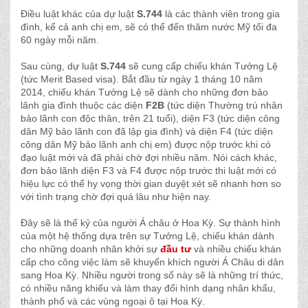
Điều luật khác của dự luật
S.744
là các thành viên trong gia
đình, kể cả anh chị em, sẽ có thể đến thăm nước Mỹ tối đa
60 ngày mỗi năm.
Sau cùng, dự luật
S.744
sẽ cung cấp chiếu khán Tưởng Lệ
(tức Merit Based visa). Bắt đầu từ ngày 1 tháng 10 năm
2014, chiếu khán Tưởng Lệ sẽ dành cho những đơn bảo
lãnh gia đình thuộc các diện
F2B
(tức diện Thường trú nhân
bảo lãnh con độc thân, trên 21 tuổi), diện F3 (tức diện công
dân Mỹ bảo lãnh con đã lập gia đình) và diện F4 (tức diện
công dân Mỹ bảo lãnh anh chị em) được nộp trước khi có
đạo luật mới và đã phải chờ đợi nhiều năm. Nói cách khác,
đơn bảo lãnh diện F3 và F4 được nộp trước thi luật mới có
hiệu lực có thể hy vọng thời gian duyệt xét sẽ nhanh hơn so
với tình trạng chờ đợi quá lâu như hiện nay.
Đây sẽ là thế kỷ của người Á châu ở Hoa Kỳ. Sự thành hình
của một hệ thống dựa trên sự Tưởng Lệ, chiếu khán dành
cho những doanh nhân khởi sự
đầu tư
và nhiều chiếu khán
cấp cho công việc làm sẽ khuyến khích người Á Châu di dân
sang Hoa Kỳ. Nhiều người trong số này sẽ là những trí thức,
có nhiều năng khiếu và làm thay đổi hình dạng nhân khẩu,
thành phố và các vùng ngoại ô tại Hoa Kỳ.