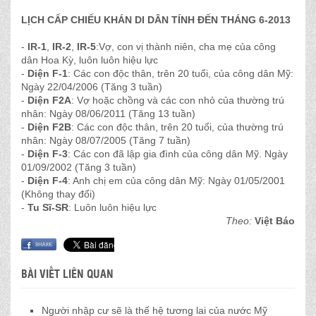
LỊCH CẤP CHIẾU KHÁN DI DÂN TÍNH ĐẾN THÁNG 6-2013
-
IR-1
,
IR-2
,
IR-5
:Vợ, con vị thành niên, cha mẹ của công
dân Hoa Kỳ, luôn luôn hiệu lực
-
Diện F-1
: Các con độc thân, trên 20 tuổi, của công dân Mỹ:
Ngày 22/04/2006 (Tăng 3 tuần)
-
Diện F2A
: Vợ hoặc chồng và các con nhỏ của thường trú
nhân: Ngày 08/06/2011 (Tăng 13 tuần)
-
Diện F2B
: Các con độc thân, trên 20 tuổi, của thường trú
nhân: Ngày 08/07/2005 (Tăng 7 tuần)
-
Diện F-3
: Các con đã lập gia đình của công dân Mỹ. Ngày
01/09/2002 (Tăng 3 tuần)
-
Diện F-4
: Anh chị em của công dân Mỹ: Ngày 01/05/2001
(Không thay đổi)
-
Tu Sĩ-SR
: Luôn luôn hiệu lực
Theo:
Việt Báo
BÀI VIẾT LIÊN QUAN
Người nhập cư sẽ là thế hệ tương lai của nước Mỹ