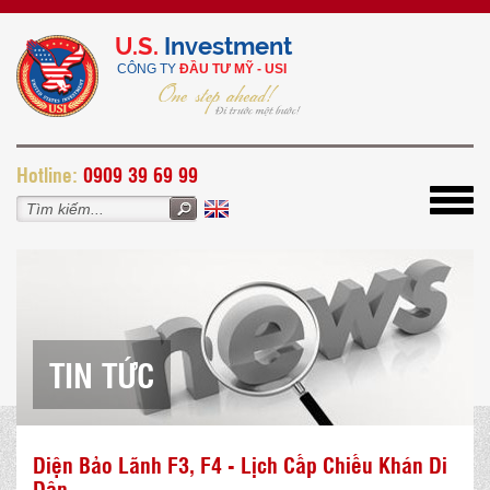
U.S.
Investment
CÔNG TY
ĐẦU TƯ MỸ - USI
H
otline:
0909 39 69 99
Toggl
navig
TIN TỨC
Diện Bảo Lãnh F3, F4 - Lịch Cấp Chiếu Khán Di
Dân