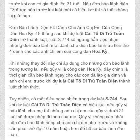
trước khi con có gia đình lên 31 tuổi. Nếu đơn bảo lãnh diện
F3 được nộp trước khi luật mới có hiệu lực thì số tuổi không
bị giới hạn.
Đơn Bảo Lãnh Diện F4 Dành Cho Anh Chị Em Của Công
Dân Hoa Kỳ: 18 tháng sau khi dự luật
Cải Tổ Di Trú Toàn
Diện
trở thành luật, luật S.744 sẽ ngưng hẳn việc nhận
những đơn bảo lãnh mới dành cho diện bảo lãnh ưu tiên thứ
4 dành cho các anh chị em của công dân
Hoa Kỳ
.
Khi những thay đổi này chỉ áp dụng cho những đơn bảo lãnh
trong tương lai, nếu qúy vị là công dân Hoa Kỳ, đây chính là
thời gian cần bảo lãnh ngay cho các con đã lập gia đình và
anh chị em, trước khi dự luật
Cải Tổ Di Trú Toàn Diện
thành
luật chính thức.
Tuy nhiên, có một điều ngạc nhiên trong dự luật
S-744
. Sau
khi dự luật
Cải Tổ Di Trú Toàn Diện
có hiệu lực, nếu qúy vị
bảo lãnh cha-mẹ thì những anh chị em của qúy vị dưới 21
tuổi sẽ được phép đi theo cha-mẹ. Qúy vị không cần phải
nộp đơn bảo lãnh riêng cho anh chị em như trước và không
cần phải chờ đợi 10 năm hoặc hơn để hồ sơ bảo lãnh đáo
hạn.