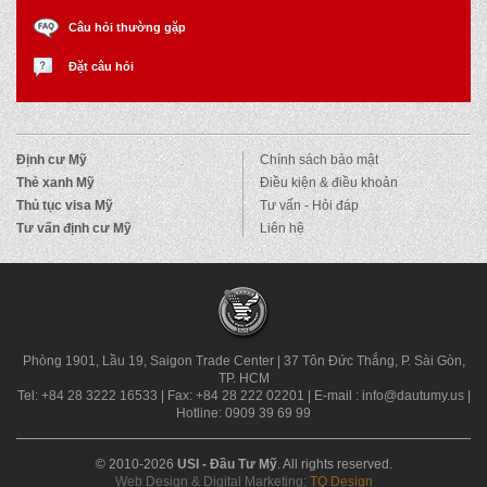
Câu hỏi thường gặp
Đặt câu hỏi
Định cư Mỹ
Chính sách bảo mật
Thẻ xanh Mỹ
Điều kiện & điều khoản
Thủ tục visa Mỹ
Tư vấn - Hỏi đáp
Tư vấn định cư Mỹ
Liên hệ
Phòng 1901, Lầu 19, Saigon Trade Center
|
37 Tôn Đức Thắng, P. Sài Gòn,
TP. HCM
Tel: +84 28 3222 16533
|
Fax: +84 28 222 02201
|
E-mail : info@dautumy.us
|
Hotline: 0909 39 69 99
© 2010-2026
USI - Đầu Tư Mỹ
. All rights reserved.
Web Design & Digital Marketing:
TQ Design