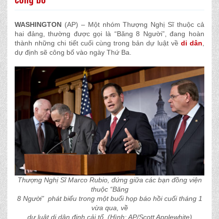
WASHINGTON
(AP) – Một nhóm Thượng Nghị Sĩ thuộc cả
hai đảng, thường được gọi là “Băng 8 Người”, đang hoàn
thành những chi tiết cuối cùng trong bản dự luật về
di dân
,
dự định sẽ công bố vào ngày Thứ Ba.
Thượng Nghị Sĩ Marco Rubio, đứng giữa các bạn đồng viện
thuộc “Băng
8 Người” phát biểu trong một buổi họp báo hồi cuối tháng 1
vừa qua, về
dự luật di dân định cải tổ. (Hình: AP/Scott Applewhite)