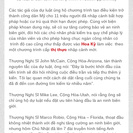
Các tác giả của dự luật ủng hộ chương trình tạo điều kiện trở
thành công dân Mỹ cho 11 triệu người đã nhập cảnh bất hợp
pháp hoặc cư trú quá thời hạn được phép. Cùng với biện
pháp khoan dung này, sẽ có sự tăng cường bảo vệ an ninh
biên giới, đòi hỏi các chủ nhân phải kiểm tra quy chế pháp lý
của nhân viên và cho phép hàng chục ngàn công nhân có
trình độ cao cũng như thấp được vào
Hoa Kỳ
làm việc theo
một chương trình cấp
thị thực
nhập cảnh mới.
Thượng Nghị Sĩ John McCain, Cộng Hòa-Arizona, tán thành
nguyên tắc của dự luật, ông nói: “Đây là bước khởi đầu của
tiến trình sẽ đòi hỏi những cuộc điều trần và tiếp thu thêm ý
kiến. Tôi lạc quan một cách dè dặt rằng cuối cùng chúng ta
đã đi đến con đường tìm kiếm từ nhiều năm”.
Thượng Nghị Sĩ Mike Lee, Cộng Hòa-Utah, nói rằng ông sẽ
chỉ ủng hộ dự luật nếu đặt ưu tiên hàng đầu là an ninh biên
giới.
Thượng Nghị Sĩ Marco Robio, Cộng Hòa – Florida, thoạt đầu
không nhiệt thành với đề nghị tăng cường an ninh biên giới,
nhưng hôm Chủ Nhật đã lên 7 đài truyền hình tiếng Anh