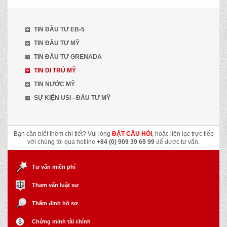
TIN ĐẦU TƯ EB-5
TIN ĐẦU TƯ MỸ
TIN ĐẦU TƯ GRENADA
TIN DI TRÚ MỸ
TIN NƯỚC MỸ
SỰ KIỆN USI - ĐẦU TƯ MỸ
Bạn cần biết thêm chi tiết? Vui lòng
ĐẶT CÂU HỎI
, hoặc liên lạc trực tiếp
với chúng tôi qua hotline
+84 (0) 909 39 69 99
để được tư vấn.
Tư vấn miễn phí
Tham vấn luật sư
Thẩm định hồ sơ
Chứng minh tài chính