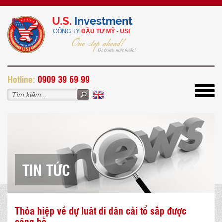
U.S.
Investment
CÔNG TY
ĐẦU TƯ MỸ - USI
H
otline:
0909 39 69 99
Toggl
navig
TIN TỨC
Thỏa hiệp về dự luât di dân cải tổ sắp được
công bố