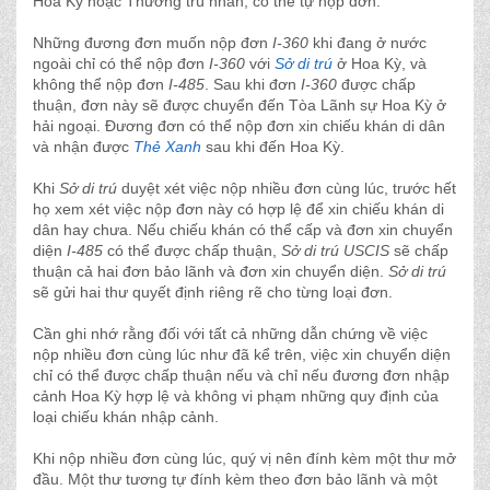
Hoa Kỳ hoặc Thường trú nhân, có thể tự nộp đơn.
Những đương đơn muốn nộp đơn
I-360
khi đang ở nước
ngoài chỉ có thể nộp đơn
I-360
với
Sở di trú
ở Hoa Kỳ, và
không thể nộp đơn
I-485
. Sau khi đơn
I-360
được chấp
thuận, đơn này sẽ được chuyển đến Tòa Lãnh sự Hoa Kỳ ở
hải ngoại. Đương đơn có thể nộp đơn xin chiếu khán di dân
và nhận được
Thẻ Xanh
sau khi đến Hoa Kỳ.
Khi
Sở di trú
duyệt xét việc nộp nhiều đơn cùng lúc, trước hết
họ xem xét việc nộp đơn này có hợp lệ để xin chiếu khán di
dân hay chưa. Nếu chiếu khán có thể cấp và đơn xin chuyển
diện
I-485
có thể được chấp thuận,
Sở di trú USCIS
sẽ chấp
thuận cả hai đơn bảo lãnh và đơn xin chuyển diện.
Sở di trú
sẽ gửi hai thư quyết định riêng rẽ cho từng loại đơn.
Cần ghi nhớ rằng đối với tất cả những dẫn chứng về việc
nộp nhiều đơn cùng lúc như đã kể trên, việc xin chuyển diện
chỉ có thể được chấp thuận nếu và chỉ nếu đương đơn nhập
cảnh Hoa Kỳ hợp lệ và không vi phạm những quy định của
loại chiếu khán nhập cảnh.
Khi nộp nhiều đơn cùng lúc, quý vị nên đính kèm một thư mở
đầu. Một thư tương tự đính kèm theo đơn bảo lãnh và một