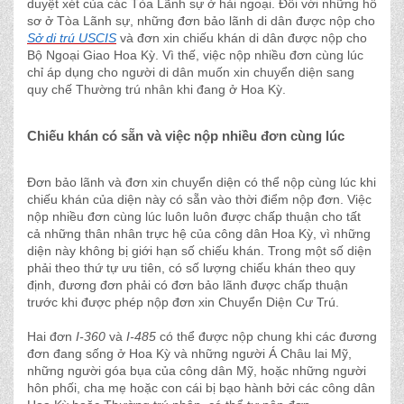
duyệt xét của các Tòa Lãnh sự ở hải ngoại. Đối với những hồ
sơ ở Tòa Lãnh sự, những đơn bảo lãnh di dân được nộp cho
Sở di trú USCIS
và đơn xin chiếu khán di dân được nộp cho
Bộ Ngoại Giao Hoa Kỳ. Vì thế, việc nộp nhiều đơn cùng lúc
chỉ áp dụng cho người di dân muốn xin chuyển diện sang
quy chế Thường trú nhân khi đang ở Hoa Kỳ.
Chiếu khán có sẵn và việc nộp nhiều đơn cùng lúc
Đơn bảo lãnh và đơn xin chuyển diện có thể nộp cùng lúc khi
chiếu khán của diện này có sẵn vào thời điểm nộp đơn. Việc
nộp nhiều đơn cùng lúc luôn luôn được chấp thuận cho tất
cả những thân nhân trực hệ của công dân Hoa Kỳ, vì những
diện này không bị giới hạn số chiếu khán. Trong một số diện
phải theo thứ tự ưu tiên, có số lượng chiếu khán theo quy
định, đương đơn phải có đơn bảo lãnh được chấp thuận
trước khi được phép nộp đơn xin Chuyển Diện Cư Trú.
Hai đơn
I-360
và
I-485
có thể được nộp chung khi các đương
đơn đang sống ở Hoa Kỳ và những người Á Châu lai Mỹ,
những người góa bụa của công dân Mỹ, hoặc những người
hôn phối, cha mẹ hoặc con cái bị bạo hành bởi các công dân