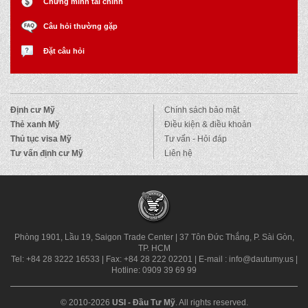
Chứng minh tài chính
Câu hỏi thường gặp
Đặt câu hỏi
Định cư Mỹ
Chính sách bảo mật
Thẻ xanh Mỹ
Điều kiện & điều khoản
Thủ tục visa Mỹ
Tư vấn - Hỏi đáp
Tư vấn định cư Mỹ
Liên hệ
Phòng 1901, Lầu 19, Saigon Trade Center
|
37 Tôn Đức Thắng, P. Sài Gòn,
TP. HCM
Tel: +84 28 3222 16533
|
Fax: +84 28 222 02201
|
E-mail : info@dautumy.us
|
Hotline: 0909 39 69 99
© 2010-2026
USI - Đầu Tư Mỹ
. All rights reserved.