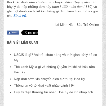
thư khác đính kèm với đơn xin chuyển diện. Quý vị nên trình
bày lý do nộp những đơn này (
đơn I-130
hoặc
đơn I-360
) và
ghi một danh sách liệt kê những gì đính kèm trong hồ sơ gửi
cho
Sở di trú
.
Lê Minh Hải - Báo Trẻ Online
BÀI VIẾT LIÊN QUAN
USCIS là gì? Vai trò, chức năng và thời gian xử lý hồ sơ
Mỹ
Thẻ xanh Mỹ là gì và những Quyền lợi khi sở hữu tấm
thẻ này
Nộp đơn sớm xin chuyển diện cư trú tại Hoa Kỳ
Thông tin về tờ khai xuất nhập cảnh I-94
Duy trì diện thường trú nhân Hoa Kỳ để xin nhập tịch