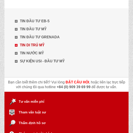
TIN ĐẦU TƯ EB-5
TIN ĐẦU TƯ MỸ
TIN ĐẦU TƯ GRENADA
TIN DI TRÚ MỸ
TIN NƯỚC MỸ
SỰ KIỆN USI - ĐẦU TƯ MỸ
Bạn cần biết thêm chi tiết? Vui lòng
ĐẶT CÂU HỎI
, hoặc liên lạc trực tiếp
với chúng tôi qua hotline
+84 (0) 909 39 69 99
để được tư vấn.
Tư vấn miễn phí
Tham vấn luật sư
Thẩm định hồ sơ