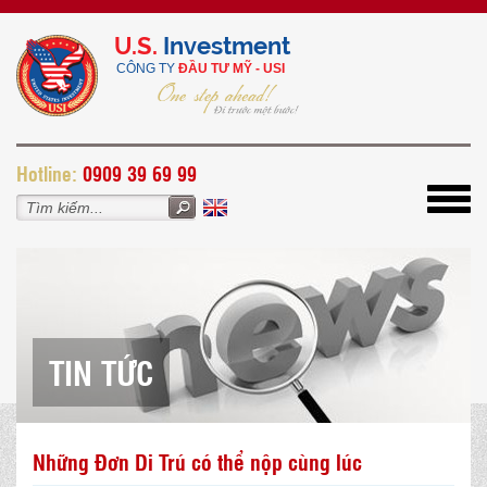
U.S.
Investment
CÔNG TY
ĐẦU TƯ MỸ - USI
H
otline:
0909 39 69 99
Toggl
navig
TIN TỨC
Những Đơn Di Trú có thể nộp cùng lúc